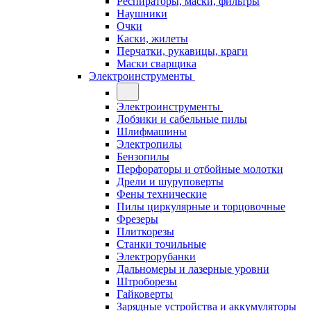
Респираторы, маски, фильтры
Наушники
Очки
Каски, жилеты
Перчатки, рукавицы, краги
Маски сварщика
Электроинструменты
Электроинструменты
Лобзики и сабельные пилы
Шлифмашины
Электропилы
Бензопилы
Перфораторы и отбойные молотки
Дрели и шуруповерты
Фены технические
Пилы циркулярные и торцовочные
Фрезеры
Плиткорезы
Станки точильные
Электрорубанки
Дальномеры и лазерные уровни
Штроборезы
Гайковерты
Зарядные устройства и аккумуляторы