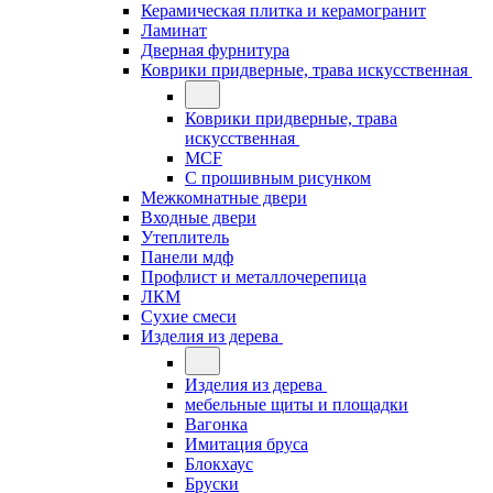
Керамическая плитка и керамогранит
Ламинат
Дверная фурнитура
Коврики придверные, трава искусственная
Коврики придверные, трава
искусственная
MCF
С прошивным рисунком
Межкомнатные двери
Входные двери
Утеплитель
Панели мдф
Профлист и металлочерепица
ЛКМ
Сухие смеси
Изделия из дерева
Изделия из дерева
мебельные щиты и площадки
Вагонка
Имитация бруса
Блокхаус
Бруски