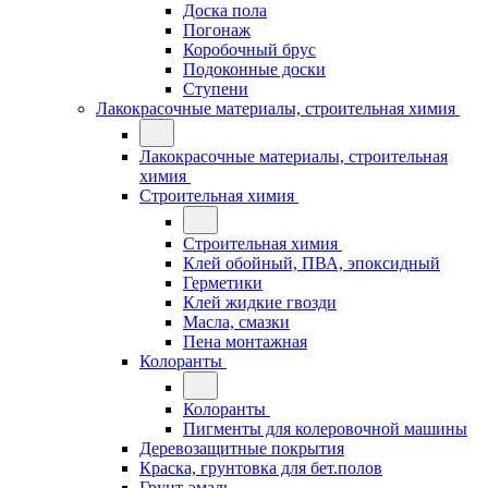
Доска пола
Погонаж
Коробочный брус
Подоконные доски
Ступени
Лакокрасочные материалы, строительная химия
Лакокрасочные материалы, строительная
химия
Строительная химия
Строительная химия
Клей обойный, ПВА, эпоксидный
Герметики
Клей жидкие гвозди
Масла, смазки
Пена монтажная
Колоранты
Колоранты
Пигменты для колеровочной машины
Деревозащитные покрытия
Краска, грунтовка для бет.полов
Грунт-эмаль