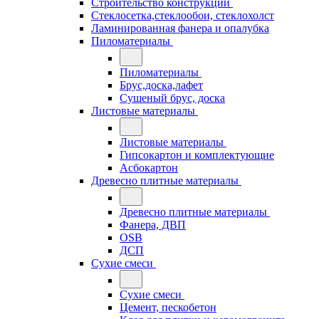
Строительство конструкций
Стеклосетка,стеклообои, стеклохолст
Ламинированная фанера и опалубка
Пиломатериалы
Пиломатериалы
Брус,доска,лафет
Сушеный брус, доска
Листовые материалы
Листовые материалы
Гипсокартон и комплектующие
Асбокартон
Древесно плитные материалы
Древесно плитные материалы
Фанера, ДВП
OSB
ДСП
Сухие смеси
Сухие смеси
Цемент, пескобетон