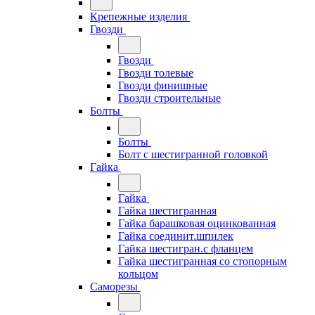
Крепежные изделия
Гвозди
Гвозди
Гвозди толевые
Гвозди финишные
Гвозди строительные
Болты
Болты
Болт с шестигранной головкой
Гайка
Гайка
Гайка шестигранная
Гайка барашковая оцинкованная
Гайка соединит.шпилек
Гайка шестигран.с фланцем
Гайка шестигранная со стопорным
кольцом
Саморезы