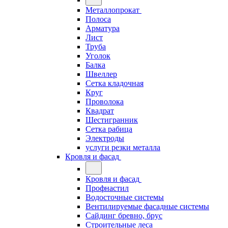
Металлопрокат
Полоса
Арматура
Лист
Труба
Уголок
Балка
Швеллер
Сетка кладочная
Круг
Проволока
Квадрат
Шестигранник
Сетка рабица
Электроды
услуги резки металла
Кровля и фасад
Кровля и фасад
Профнастил
Водосточные системы
Вентилируемые фасадные системы
Сайдинг бревно, брус
Строительные леса