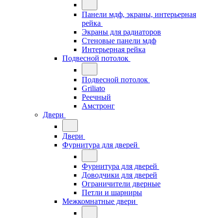
Панели мдф, экраны, интерьерная
рейка
Экраны для радиаторов
Стеновые панели мдф
Интерьерная рейка
Подвесной потолок
Подвесной потолок
Griliato
Реечный
Амстронг
Двери
Двери
Фурнитура для дверей
Фурнитура для дверей
Доводчики для дверей
Ограничители дверные
Петли и шарниры
Межкомнатные двери