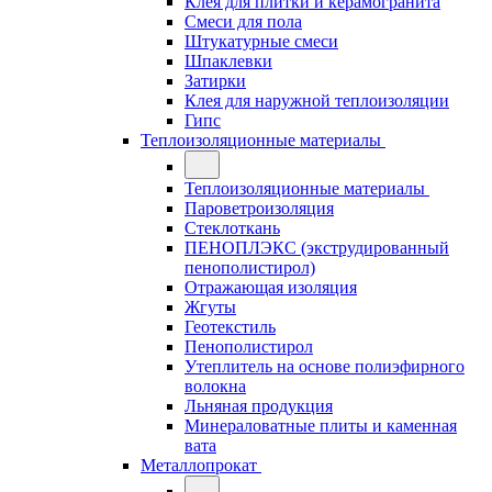
Клея для плитки и керамогранита
Смеси для пола
Штукатурные смеси
Шпаклевки
Затирки
Клея для наружной теплоизоляции
Гипс
Теплоизоляционные материалы
Теплоизоляционные материалы
Пароветроизоляция
Стеклоткань
ПЕНОПЛЭКС (экструдированный
пенополистирол)
Отражающая изоляция
Жгуты
Геотекстиль
Пенополистирол
Утеплитель на основе полиэфирного
волокна
Льняная продукция
Минераловатные плиты и каменная
вата
Металлопрокат