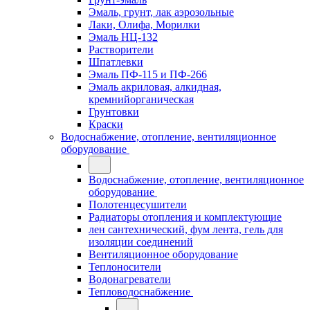
Эмаль, грунт, лак аэрозольные
Лаки, Олифа, Морилки
Эмаль НЦ-132
Растворители
Шпатлевки
Эмаль ПФ-115 и ПФ-266
Эмаль акриловая, алкидная,
кремнийорганическая
Грунтовки
Краски
Водоснабжение, отопление, вентиляционное
оборудование
Водоснабжение, отопление, вентиляционное
оборудование
Полотенцесушители
Радиаторы отопления и комплектующие
лен сантехнический, фум лента, гель для
изоляции соединений
Вентиляционное оборудование
Теплоносители
Водонагреватели
Тепловодоснабжение