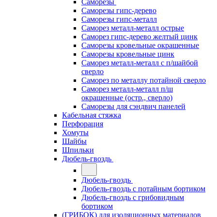
Саморезы
Саморезы гипс-дерево
Саморезы гипс-металл
Саморез металл-металл острые
Саморез гипс-дерево желтый цинк
Саморезы кровельные окрашенные
Саморезы кровельные цинк
Саморез металл-металл с п/шайбой
сверло
Саморез по металлу потайной сверло
Саморез металл-металл п/ш
окрашенные (остр., сверло)
Саморезы для сэндвич панелей
Кабельная стяжка
Перфорация
Хомуты
Шайбы
Шпильки
Дюбель-гвоздь
Дюбель-гвоздь
Дюбель-гвоздь с потайным бортиком
Дюбель-гвоздь с грибовидным
бортиком
(ГРИБОК) для изоляционных материалов