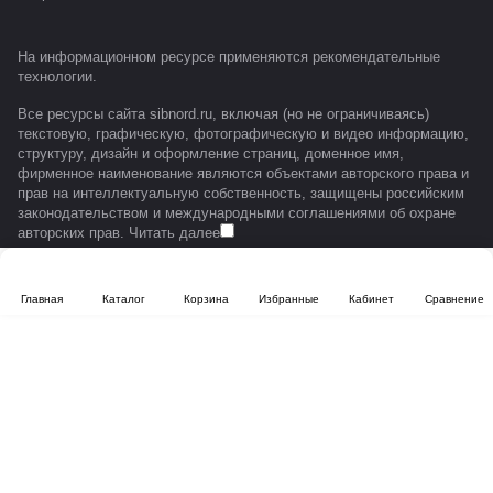
На информационном ресурсе применяются
рекомендательные
технологии
.
Все ресурсы сайта sibnord.ru, включая (но не ограничиваясь)
текстовую, графическую, фотографическую и видео информацию,
структуру, дизайн и оформление страниц, доменное имя,
фирменное наименование являются объектами авторского права и
прав на интеллектуальную собственность, защищены российским
законодательством и международными соглашениями об охране
авторских прав.
Читать далее
Главная
Каталог
Корзина
Избранные
Кабинет
Сравнение