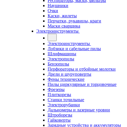
Респираторы, маски, фильтры
Наушники
Очки
Каски, жилеты
Перчатки, рукавицы, краги
Маски сварщика
Электроинструменты
Электроинструменты
Лобзики и сабельные пилы
Шлифмашины
Электропилы
Бензопилы
Перфораторы и отбойные молотки
Дрели и шуруповерты
Фены технические
Пилы циркулярные и торцовочные
Фрезеры
Плиткорезы
Станки точильные
Электрорубанки
Дальномеры и лазерные уровни
Штроборезы
Гайковерты
Зарядные устройства и аккумуляторы