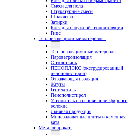
Клея для плитки и керамогранита
Смеси для пола
Штукатурные смеси
Шпаклевки
Затирки
Клея для наружной теплоизоляции
Гипс
Теплоизоляционные материалы
Теплоизоляционные материалы
Пароветроизоляция
Стеклоткань
ПЕНОПЛЭКС (экструдированный
пенополистирол)
Отражающая изоляция
Жгуты
Геотекстиль
Пенополистирол
Утеплитель на основе полиэфирного
волокна
Льняная продукция
Минераловатные плиты и каменная
вата
Металлопрокат