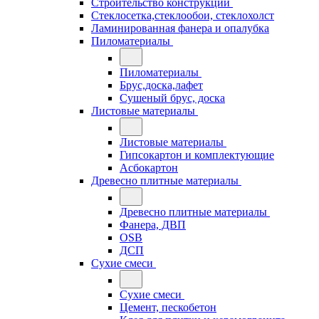
Строительство конструкций
Стеклосетка,стеклообои, стеклохолст
Ламинированная фанера и опалубка
Пиломатериалы
Пиломатериалы
Брус,доска,лафет
Сушеный брус, доска
Листовые материалы
Листовые материалы
Гипсокартон и комплектующие
Асбокартон
Древесно плитные материалы
Древесно плитные материалы
Фанера, ДВП
OSB
ДСП
Сухие смеси
Сухие смеси
Цемент, пескобетон