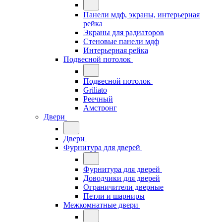
Панели мдф, экраны, интерьерная
рейка
Экраны для радиаторов
Стеновые панели мдф
Интерьерная рейка
Подвесной потолок
Подвесной потолок
Griliato
Реечный
Амстронг
Двери
Двери
Фурнитура для дверей
Фурнитура для дверей
Доводчики для дверей
Ограничители дверные
Петли и шарниры
Межкомнатные двери