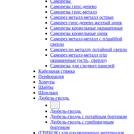
Саморезы
Саморезы гипс-дерево
Саморезы гипс-металл
Саморез металл-металл острые
Саморез гипс-дерево желтый цинк
Саморезы кровельные окрашенные
Саморезы кровельные цинк
Саморез металл-металл с п/шайбой
сверло
Саморез по металлу потайной сверло
Саморез металл-металл п/ш
окрашенные (остр., сверло)
Саморезы для сэндвич панелей
Кабельная стяжка
Перфорация
Хомуты
Шайбы
Шпильки
Дюбель-гвоздь
Дюбель-гвоздь
Дюбель-гвоздь с потайным бортиком
Дюбель-гвоздь с грибовидным
бортиком
(ГРИБОК) для изоляционных материалов