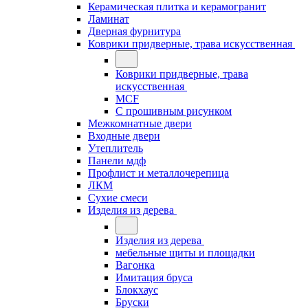
Керамическая плитка и керамогранит
Ламинат
Дверная фурнитура
Коврики придверные, трава искусственная
Коврики придверные, трава
искусственная
MCF
С прошивным рисунком
Межкомнатные двери
Входные двери
Утеплитель
Панели мдф
Профлист и металлочерепица
ЛКМ
Сухие смеси
Изделия из дерева
Изделия из дерева
мебельные щиты и площадки
Вагонка
Имитация бруса
Блокхаус
Бруски