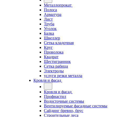
Металлопрокат
Полоса
Арматура
Лист
Труба
Уголок
Балка
Швеллер
Сетка кладочная
Круг
Проволока
Квадрат
Шестигранник
Сетка рабица
Электроды
услуги резки металла
Кровля и фасад
Кровля и фасад
Профнастил
Водосточные системы
Вентилируемые фасадные системы
Сайдинг бревно, брус
Строительные леса