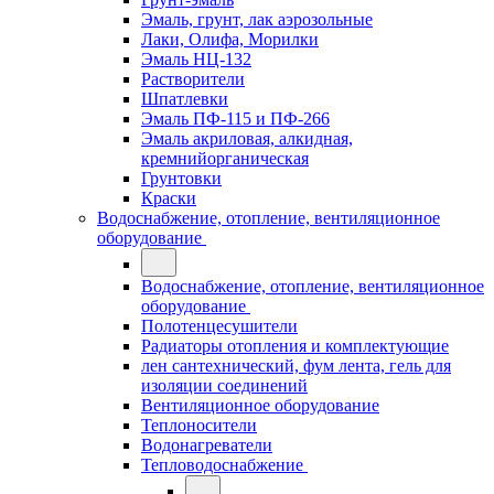
Эмаль, грунт, лак аэрозольные
Лаки, Олифа, Морилки
Эмаль НЦ-132
Растворители
Шпатлевки
Эмаль ПФ-115 и ПФ-266
Эмаль акриловая, алкидная,
кремнийорганическая
Грунтовки
Краски
Водоснабжение, отопление, вентиляционное
оборудование
Водоснабжение, отопление, вентиляционное
оборудование
Полотенцесушители
Радиаторы отопления и комплектующие
лен сантехнический, фум лента, гель для
изоляции соединений
Вентиляционное оборудование
Теплоносители
Водонагреватели
Тепловодоснабжение