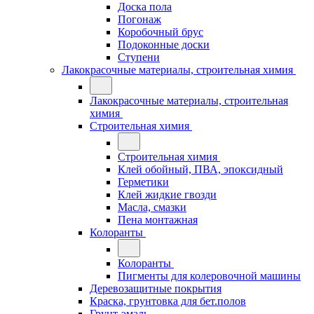
Доска пола
Погонаж
Коробочный брус
Подоконные доски
Ступени
Лакокрасочные материалы, строительная химия
Лакокрасочные материалы, строительная
химия
Строительная химия
Строительная химия
Клей обойный, ПВА, эпоксидный
Герметики
Клей жидкие гвозди
Масла, смазки
Пена монтажная
Колоранты
Колоранты
Пигменты для колеровочной машины
Деревозащитные покрытия
Краска, грунтовка для бет.полов
Грунт-эмаль