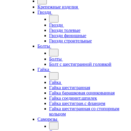
Крепежные изделия
Гвозди
Гвозди
Гвозди толевые
Гвозди финишные
Гвозди строительные
Болты
Болты
Болт с шестигранной головкой
Гайка
Гайка
Гайка шестигранная
Гайка барашковая оцинкованная
Гайка соединит.шпилек
Гайка шестигран.с фланцем
Гайка шестигранная со стопорным
кольцом
Саморезы