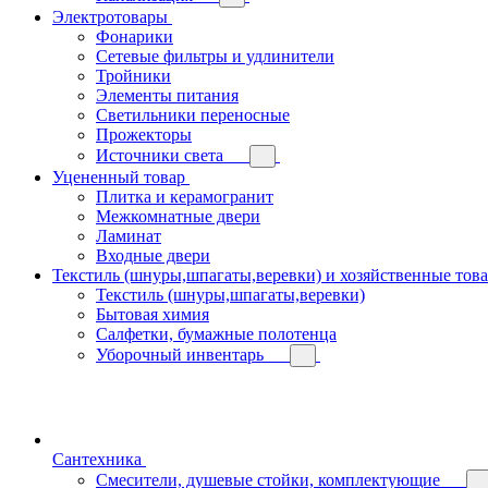
Электротовары
Фонарики
Сетевые фильтры и удлинители
Тройники
Элементы питания
Светильники переносные
Прожекторы
Источники света
Уцененный товар
Плитка и керамогранит
Межкомнатные двери
Ламинат
Входные двери
Текстиль (шнуры,шпагаты,веревки) и хозяйственные тов
Текстиль (шнуры,шпагаты,веревки)
Бытовая химия
Салфетки, бумажные полотенца
Уборочный инвентарь
Сантехника
Смесители, душевые стойки, комплектующие