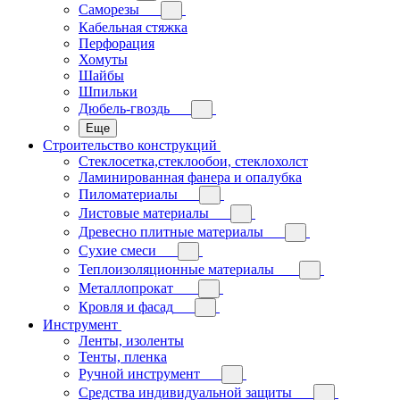
Саморезы
Кабельная стяжка
Перфорация
Хомуты
Шайбы
Шпильки
Дюбель-гвоздь
Еще
Строительство конструкций
Стеклосетка,стеклообои, стеклохолст
Ламинированная фанера и опалубка
Пиломатериалы
Листовые материалы
Древесно плитные материалы
Сухие смеси
Теплоизоляционные материалы
Металлопрокат
Кровля и фасад
Инструмент
Ленты, изоленты
Тенты, пленка
Ручной инструмент
Средства индивидуальной защиты