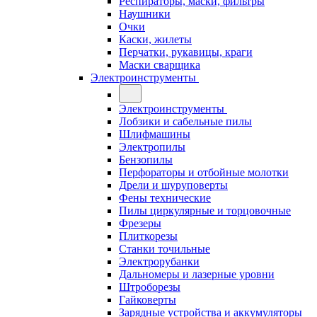
Респираторы, маски, фильтры
Наушники
Очки
Каски, жилеты
Перчатки, рукавицы, краги
Маски сварщика
Электроинструменты
Электроинструменты
Лобзики и сабельные пилы
Шлифмашины
Электропилы
Бензопилы
Перфораторы и отбойные молотки
Дрели и шуруповерты
Фены технические
Пилы циркулярные и торцовочные
Фрезеры
Плиткорезы
Станки точильные
Электрорубанки
Дальномеры и лазерные уровни
Штроборезы
Гайковерты
Зарядные устройства и аккумуляторы