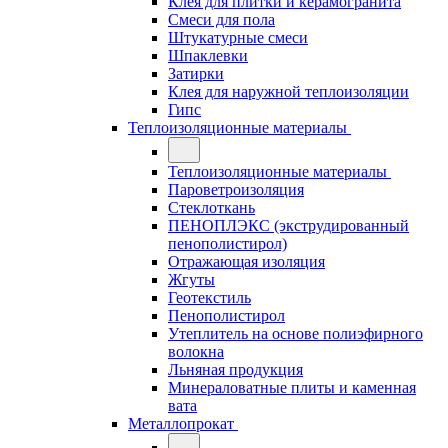
Клея для плитки и керамогранита
Смеси для пола
Штукатурные смеси
Шпаклевки
Затирки
Клея для наружной теплоизоляции
Гипс
Теплоизоляционные материалы
Теплоизоляционные материалы
Пароветроизоляция
Стеклоткань
ПЕНОПЛЭКС (экструдированный
пенополистирол)
Отражающая изоляция
Жгуты
Геотекстиль
Пенополистирол
Утеплитель на основе полиэфирного
волокна
Льняная продукция
Минераловатные плиты и каменная
вата
Металлопрокат