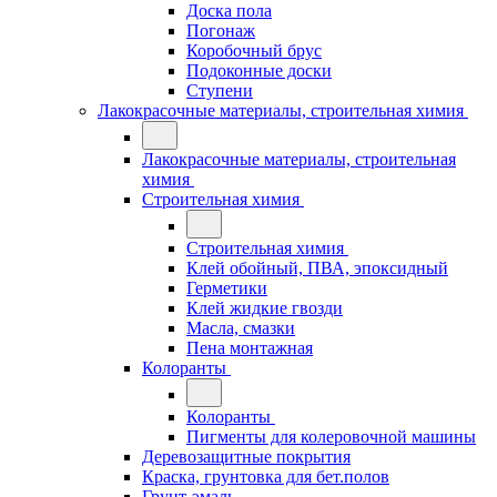
Доска пола
Погонаж
Коробочный брус
Подоконные доски
Ступени
Лакокрасочные материалы, строительная химия
Лакокрасочные материалы, строительная
химия
Строительная химия
Строительная химия
Клей обойный, ПВА, эпоксидный
Герметики
Клей жидкие гвозди
Масла, смазки
Пена монтажная
Колоранты
Колоранты
Пигменты для колеровочной машины
Деревозащитные покрытия
Краска, грунтовка для бет.полов
Грунт-эмаль