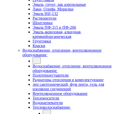
Эмаль, грунт, лак аэрозольные
Лаки, Олифа, Морилки
Эмаль НЦ-132
Растворители
Шпатлевки
Эмаль ПФ-115 и ПФ-266
Эмаль акриловая, алкидная,
кремнийорганическая
Грунтовки
Краски
Водоснабжение, отопление, вентиляционное
оборудование
Водоснабжение, отопление, вентиляционное
оборудование
Полотенцесушители
Радиаторы отопления и комплектующие
лен сантехнический, фум лента, гель для
изоляции соединений
Вентиляционное оборудование
Теплоносители
Водонагреватели
Тепловодоснабжение