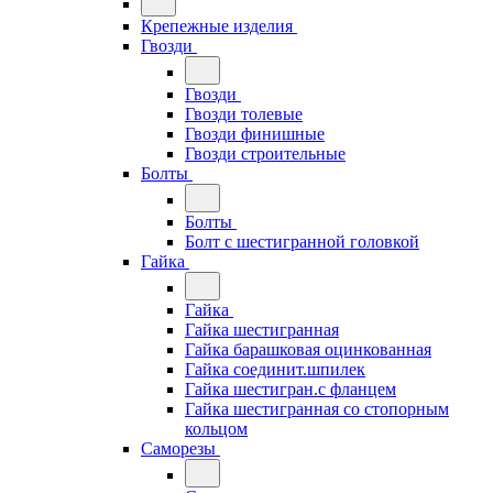
Крепежные изделия
Гвозди
Гвозди
Гвозди толевые
Гвозди финишные
Гвозди строительные
Болты
Болты
Болт с шестигранной головкой
Гайка
Гайка
Гайка шестигранная
Гайка барашковая оцинкованная
Гайка соединит.шпилек
Гайка шестигран.с фланцем
Гайка шестигранная со стопорным
кольцом
Саморезы