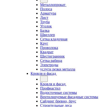
Металлопрокат
Полоса
Арматура
Лист
Труба
Уголок
Балка
Швеллер
Сетка кладочная
Круг
Проволока
Квадрат
Шестигранник
Сетка рабица
Электроды
услуги резки металла
Кровля и фасад
Кровля и фасад
Профнастил
Водосточные системы
Вентилируемые фасадные системы
Сайдинг бревно, брус
Строительные леса