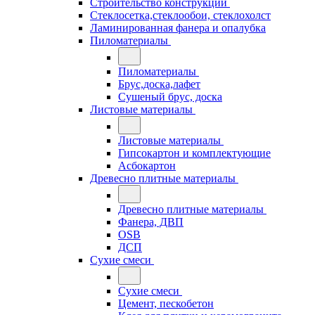
Строительство конструкций
Стеклосетка,стеклообои, стеклохолст
Ламинированная фанера и опалубка
Пиломатериалы
Пиломатериалы
Брус,доска,лафет
Сушеный брус, доска
Листовые материалы
Листовые материалы
Гипсокартон и комплектующие
Асбокартон
Древесно плитные материалы
Древесно плитные материалы
Фанера, ДВП
OSB
ДСП
Сухие смеси
Сухие смеси
Цемент, пескобетон