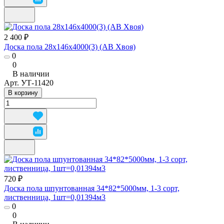
2 400 ₽
Доска пола 28х146х4000(3) (АВ Хвоя)
0
0
В наличии
Арт.
УТ-11420
В корзину
720 ₽
Доска пола шпунтованная 34*82*5000мм, 1-3 сорт,
лиственница, 1шт=0,01394м3
0
0