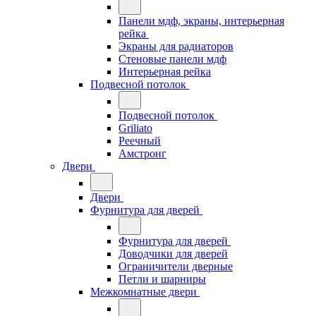
Панели мдф, экраны, интерьерная
рейка
Экраны для радиаторов
Стеновые панели мдф
Интерьерная рейка
Подвесной потолок
Подвесной потолок
Griliato
Реечный
Амстронг
Двери
Двери
Фурнитура для дверей
Фурнитура для дверей
Доводчики для дверей
Ограничители дверные
Петли и шарниры
Межкомнатные двери