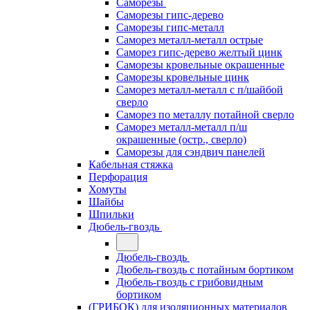
Саморезы
Саморезы гипс-дерево
Саморезы гипс-металл
Саморез металл-металл острые
Саморез гипс-дерево желтый цинк
Саморезы кровельные окрашенные
Саморезы кровельные цинк
Саморез металл-металл с п/шайбой
сверло
Саморез по металлу потайной сверло
Саморез металл-металл п/ш
окрашенные (остр., сверло)
Саморезы для сэндвич панелей
Кабельная стяжка
Перфорация
Хомуты
Шайбы
Шпильки
Дюбель-гвоздь
Дюбель-гвоздь
Дюбель-гвоздь с потайным бортиком
Дюбель-гвоздь с грибовидным
бортиком
(ГРИБОК) для изоляционных материалов