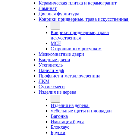
Керамическая плитка и керамогранит
Ламинат
Дверная фурнитура
Коврики придверные, трава искусственная
Коврики придверные, трава
искусственная
MCF
С прошивным рисунком
Межкомнатные двери
Входные двери
Утеплитель
Панели мдф
Профлист и металлочерепица
ЛКМ
Сухие смеси
Изделия из дерева
Изделия из дерева
мебельные щиты и площадки
Вагонка
Имитация бруса
Блокхаус
Бруски