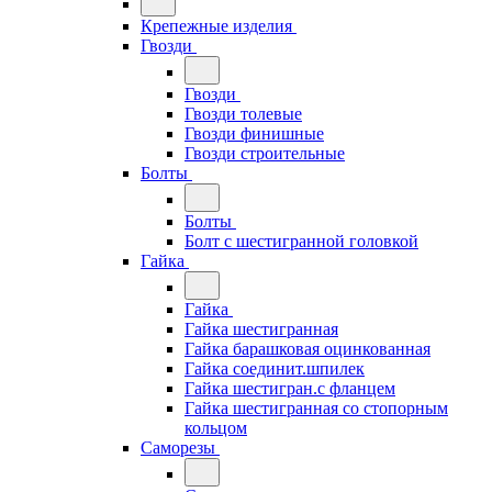
Крепежные изделия
Гвозди
Гвозди
Гвозди толевые
Гвозди финишные
Гвозди строительные
Болты
Болты
Болт с шестигранной головкой
Гайка
Гайка
Гайка шестигранная
Гайка барашковая оцинкованная
Гайка соединит.шпилек
Гайка шестигран.с фланцем
Гайка шестигранная со стопорным
кольцом
Саморезы