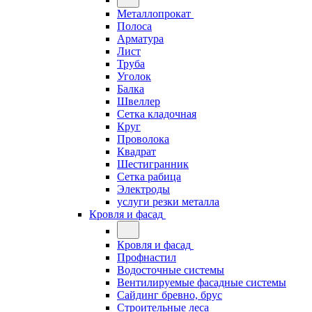
Металлопрокат
Полоса
Арматура
Лист
Труба
Уголок
Балка
Швеллер
Сетка кладочная
Круг
Проволока
Квадрат
Шестигранник
Сетка рабица
Электроды
услуги резки металла
Кровля и фасад
Кровля и фасад
Профнастил
Водосточные системы
Вентилируемые фасадные системы
Сайдинг бревно, брус
Строительные леса