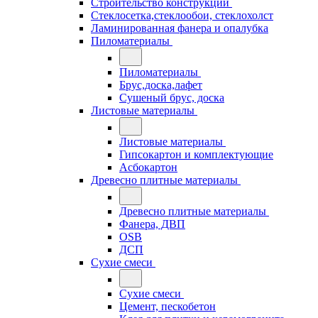
Строительство конструкций
Стеклосетка,стеклообои, стеклохолст
Ламинированная фанера и опалубка
Пиломатериалы
Пиломатериалы
Брус,доска,лафет
Сушеный брус, доска
Листовые материалы
Листовые материалы
Гипсокартон и комплектующие
Асбокартон
Древесно плитные материалы
Древесно плитные материалы
Фанера, ДВП
OSB
ДСП
Сухие смеси
Сухие смеси
Цемент, пескобетон