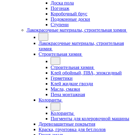
Доска пола
Погонаж
Коробочный брус
Подоконные доски
Ступени
Лакокрасочные материалы, строительная химия
Лакокрасочные материалы, строительная
химия
Строительная химия
Строительная химия
Клей обойный, ПВА, эпоксидный
Герметики
Клей жидкие гвозди
Масла, смазки
Пена монтажная
Колоранты
Колоранты
Пигменты для колеровочной машины
Деревозащитные покрытия
Краска, грунтовка для бет.полов
Грунт-эмаль