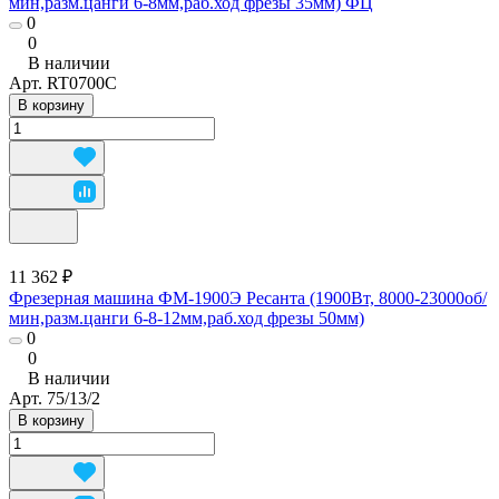
мин,разм.цанги 6-8мм,раб.ход фрезы 35мм) ФЦ
0
0
В наличии
Арт.
RT0700C
В корзину
11 362 ₽
Фрезерная машина ФМ-1900Э Ресанта (1900Вт, 8000-23000об/
мин,разм.цанги 6-8-12мм,раб.ход фрезы 50мм)
0
0
В наличии
Арт.
75/13/2
В корзину