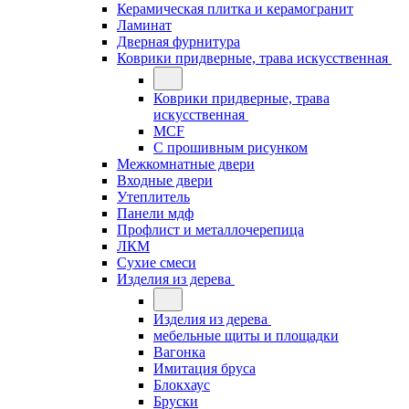
Керамическая плитка и керамогранит
Ламинат
Дверная фурнитура
Коврики придверные, трава искусственная
Коврики придверные, трава
искусственная
MCF
С прошивным рисунком
Межкомнатные двери
Входные двери
Утеплитель
Панели мдф
Профлист и металлочерепица
ЛКМ
Сухие смеси
Изделия из дерева
Изделия из дерева
мебельные щиты и площадки
Вагонка
Имитация бруса
Блокхаус
Бруски