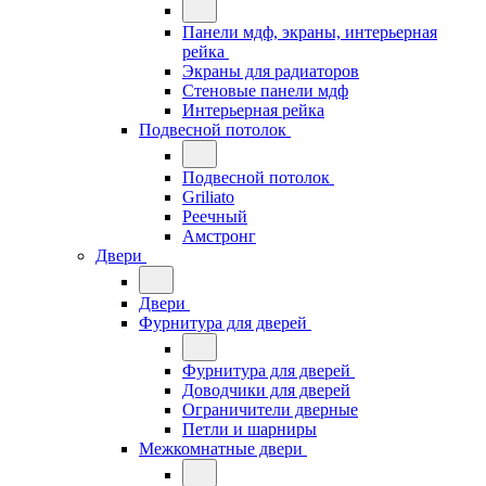
Панели мдф, экраны, интерьерная
рейка
Экраны для радиаторов
Стеновые панели мдф
Интерьерная рейка
Подвесной потолок
Подвесной потолок
Griliato
Реечный
Амстронг
Двери
Двери
Фурнитура для дверей
Фурнитура для дверей
Доводчики для дверей
Ограничители дверные
Петли и шарниры
Межкомнатные двери