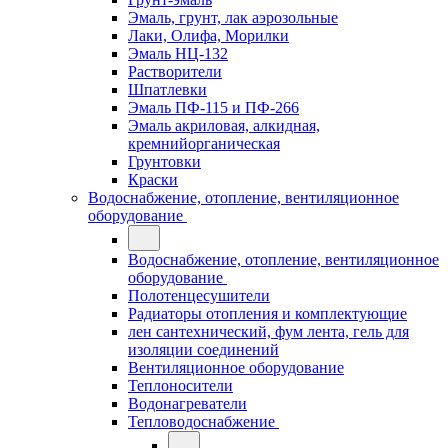
Эмаль, грунт, лак аэрозольные
Лаки, Олифа, Морилки
Эмаль НЦ-132
Растворители
Шпатлевки
Эмаль ПФ-115 и ПФ-266
Эмаль акриловая, алкидная,
кремнийорганическая
Грунтовки
Краски
Водоснабжение, отопление, вентиляционное
оборудование
Водоснабжение, отопление, вентиляционное
оборудование
Полотенцесушители
Радиаторы отопления и комплектующие
лен сантехнический, фум лента, гель для
изоляции соединений
Вентиляционное оборудование
Теплоносители
Водонагреватели
Тепловодоснабжение