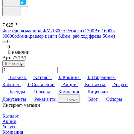
7 625 ₽
Фрезерная машина ФМ-1300Э Ресанта (1300Вт, 16000-
30000об/мин,размер цанги 6,8мм, раб.ход фрезы 50мм)
0
0
В наличии
Арт.
75/13/1
В корзину
Главная
Каталог
0
Корзина
0
Избранные
Кабинет
0
Сравнение
Акции
Контакты
Услуги
Бренды
Отзывы
Компания
Лицензии
Документы
Реквизиты
Блог
Обзоры
Поиск
Интернет-магазин
Каталог
Акции
Услуги
Компания