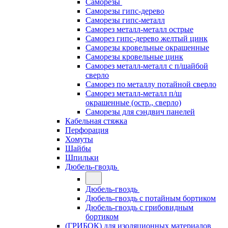
Саморезы
Саморезы гипс-дерево
Саморезы гипс-металл
Саморез металл-металл острые
Саморез гипс-дерево желтый цинк
Саморезы кровельные окрашенные
Саморезы кровельные цинк
Саморез металл-металл с п/шайбой
сверло
Саморез по металлу потайной сверло
Саморез металл-металл п/ш
окрашенные (остр., сверло)
Саморезы для сэндвич панелей
Кабельная стяжка
Перфорация
Хомуты
Шайбы
Шпильки
Дюбель-гвоздь
Дюбель-гвоздь
Дюбель-гвоздь с потайным бортиком
Дюбель-гвоздь с грибовидным
бортиком
(ГРИБОК) для изоляционных материалов