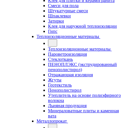
Клея для плитки и керамогранита
Смеси для пола
Штукатурные смеси
Шпаклевки
Затирки
Клея для наружной теплоизоляции
Гипс
Теплоизоляционные материалы
Теплоизоляционные материалы
Пароветроизоляция
Стеклоткань
ПЕНОПЛЭКС (экструдированный
пенополистирол)
Отражающая изоляция
Жгуты
Геотекстиль
Пенополистирол
Утеплитель на основе полиэфирного
волокна
Льняная продукция
Минераловатные плиты и каменная
вата
Металлопрокат