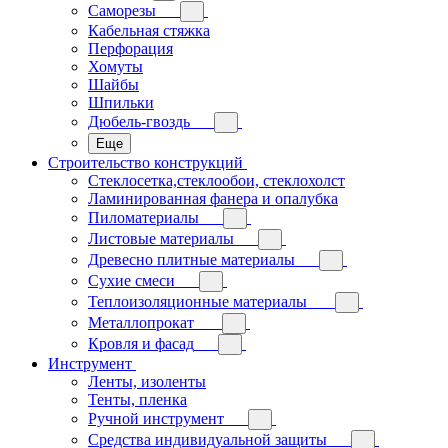
Саморезы
Кабельная стяжка
Перфорация
Хомуты
Шайбы
Шпильки
Дюбель-гвоздь
Еще
Строительство конструкций
Стеклосетка,стеклообои, стеклохолст
Ламинированная фанера и опалубка
Пиломатериалы
Листовые материалы
Древесно плитные материалы
Сухие смеси
Теплоизоляционные материалы
Металлопрокат
Кровля и фасад
Инструмент
Ленты, изоленты
Тенты, пленка
Ручной инструмент
Средства индивидуальной защиты