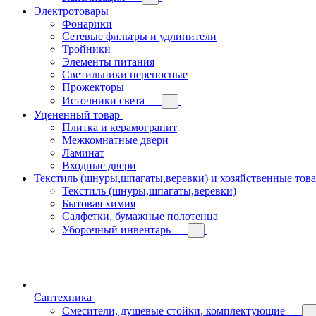
Электротовары
Фонарики
Сетевые фильтры и удлинители
Тройники
Элементы питания
Светильники переносные
Прожекторы
Источники света
Уцененный товар
Плитка и керамогранит
Межкомнатные двери
Ламинат
Входные двери
Текстиль (шнуры,шпагаты,веревки) и хозяйственные тов
Текстиль (шнуры,шпагаты,веревки)
Бытовая химия
Салфетки, бумажные полотенца
Уборочный инвентарь
Сантехника
Смесители, душевые стойки, комплектующие