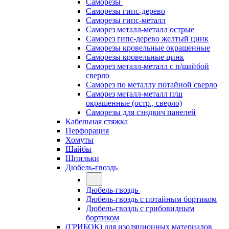
Саморезы
Саморезы гипс-дерево
Саморезы гипс-металл
Саморез металл-металл острые
Саморез гипс-дерево желтый цинк
Саморезы кровельные окрашенные
Саморезы кровельные цинк
Саморез металл-металл с п/шайбой
сверло
Саморез по металлу потайной сверло
Саморез металл-металл п/ш
окрашенные (остр., сверло)
Саморезы для сэндвич панелей
Кабельная стяжка
Перфорация
Хомуты
Шайбы
Шпильки
Дюбель-гвоздь
Дюбель-гвоздь
Дюбель-гвоздь с потайным бортиком
Дюбель-гвоздь с грибовидным
бортиком
(ГРИБОК) для изоляционных материалов