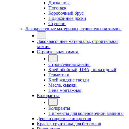
Доска пола
Погонаж
Коробочный брус
Подоконные доски
Ступени
Лакокрасочные материалы, строительная химия
Лакокрасочные материалы, строительная
химия
Строительная химия
Строительная химия
Клей обойный, ПВА, эпоксидный
Герметики
Клей жидкие гвозди
Масла, смазки
Пена монтажная
Колоранты
Колоранты
Пигменты для колеровочной машины
Деревозащитные покрытия
Краска, грунтовка для бет.полов
Грунт-эмаль