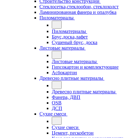
Строительство конструкций
Стеклосетка,стеклообои, стеклохолст
Ламинированная фанера и опалубка
Пиломатериалы
Пиломатериалы
Брус,доска,лафет
Сушеный брус, доска
Листовые материалы
Листовые материалы
Гипсокартон и комплектующие
Асбокартон
Древесно плитные материалы
Древесно плитные материалы
Фанера, ДВП
OSB
ДСП
Сухие смеси
Сухие смеси
Цемент, пескобетон