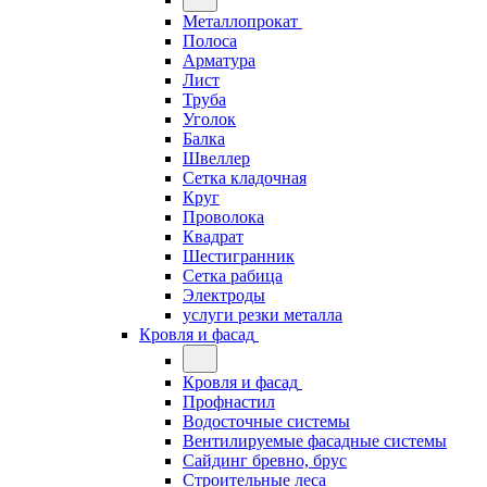
Металлопрокат
Полоса
Арматура
Лист
Труба
Уголок
Балка
Швеллер
Сетка кладочная
Круг
Проволока
Квадрат
Шестигранник
Сетка рабица
Электроды
услуги резки металла
Кровля и фасад
Кровля и фасад
Профнастил
Водосточные системы
Вентилируемые фасадные системы
Сайдинг бревно, брус
Строительные леса