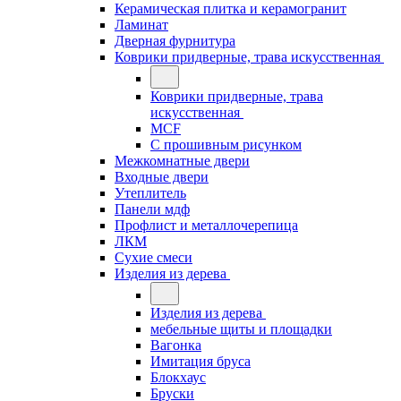
Керамическая плитка и керамогранит
Ламинат
Дверная фурнитура
Коврики придверные, трава искусственная
Коврики придверные, трава
искусственная
MCF
С прошивным рисунком
Межкомнатные двери
Входные двери
Утеплитель
Панели мдф
Профлист и металлочерепица
ЛКМ
Сухие смеси
Изделия из дерева
Изделия из дерева
мебельные щиты и площадки
Вагонка
Имитация бруса
Блокхаус
Бруски