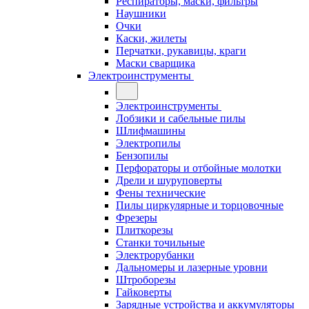
Респираторы, маски, фильтры
Наушники
Очки
Каски, жилеты
Перчатки, рукавицы, краги
Маски сварщика
Электроинструменты
Электроинструменты
Лобзики и сабельные пилы
Шлифмашины
Электропилы
Бензопилы
Перфораторы и отбойные молотки
Дрели и шуруповерты
Фены технические
Пилы циркулярные и торцовочные
Фрезеры
Плиткорезы
Станки точильные
Электрорубанки
Дальномеры и лазерные уровни
Штроборезы
Гайковерты
Зарядные устройства и аккумуляторы