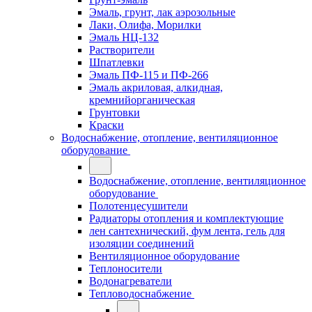
Эмаль, грунт, лак аэрозольные
Лаки, Олифа, Морилки
Эмаль НЦ-132
Растворители
Шпатлевки
Эмаль ПФ-115 и ПФ-266
Эмаль акриловая, алкидная,
кремнийорганическая
Грунтовки
Краски
Водоснабжение, отопление, вентиляционное
оборудование
Водоснабжение, отопление, вентиляционное
оборудование
Полотенцесушители
Радиаторы отопления и комплектующие
лен сантехнический, фум лента, гель для
изоляции соединений
Вентиляционное оборудование
Теплоносители
Водонагреватели
Тепловодоснабжение