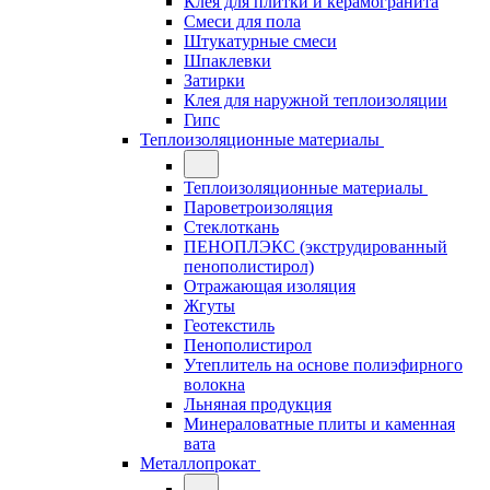
Клея для плитки и керамогранита
Смеси для пола
Штукатурные смеси
Шпаклевки
Затирки
Клея для наружной теплоизоляции
Гипс
Теплоизоляционные материалы
Теплоизоляционные материалы
Пароветроизоляция
Стеклоткань
ПЕНОПЛЭКС (экструдированный
пенополистирол)
Отражающая изоляция
Жгуты
Геотекстиль
Пенополистирол
Утеплитель на основе полиэфирного
волокна
Льняная продукция
Минераловатные плиты и каменная
вата
Металлопрокат