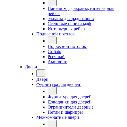
Панели мдф, экраны, интерьерная
рейка
Экраны для радиаторов
Стеновые панели мдф
Интерьерная рейка
Подвесной потолок
Подвесной потолок
Griliato
Реечный
Амстронг
Двери
Двери
Фурнитура для дверей
Фурнитура для дверей
Доводчики для дверей
Ограничители дверные
Петли и шарниры
Межкомнатные двери