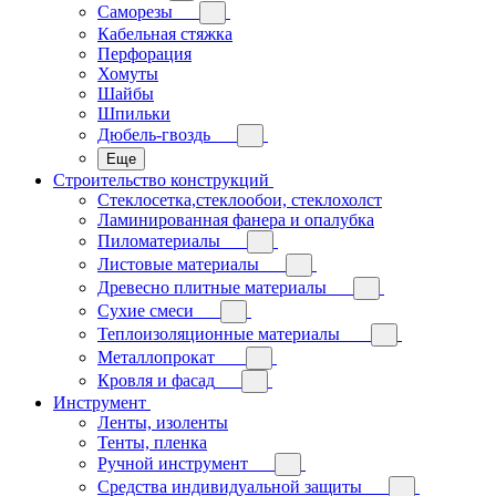
Саморезы
Кабельная стяжка
Перфорация
Хомуты
Шайбы
Шпильки
Дюбель-гвоздь
Еще
Строительство конструкций
Стеклосетка,стеклообои, стеклохолст
Ламинированная фанера и опалубка
Пиломатериалы
Листовые материалы
Древесно плитные материалы
Сухие смеси
Теплоизоляционные материалы
Металлопрокат
Кровля и фасад
Инструмент
Ленты, изоленты
Тенты, пленка
Ручной инструмент
Средства индивидуальной защиты