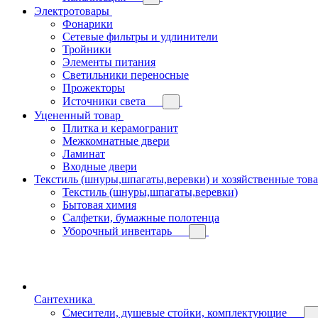
Электротовары
Фонарики
Сетевые фильтры и удлинители
Тройники
Элементы питания
Светильники переносные
Прожекторы
Источники света
Уцененный товар
Плитка и керамогранит
Межкомнатные двери
Ламинат
Входные двери
Текстиль (шнуры,шпагаты,веревки) и хозяйственные тов
Текстиль (шнуры,шпагаты,веревки)
Бытовая химия
Салфетки, бумажные полотенца
Уборочный инвентарь
Сантехника
Смесители, душевые стойки, комплектующие