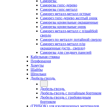
Саморезы
Саморезы гипс-дерево
Саморезы гипс-металл
Саморез металл-металл острые
Саморез гипс-дерево желтый цинк
Саморезы кровельные окрашенные
Саморезы кровельные цинк
Саморез металл-металл с п/шайбой
сверло
Саморез по металлу потайной сверло
Саморез металл-металл п/ш
окрашенные (остр., сверло)
Саморезы для сэндвич панелей
Кабельная стяжка
Перфорация
Хомуты
Шайбы
Шпильки
Дюбель-гвоздь
Дюбель-гвоздь
Дюбель-гвоздь с потайным бортиком
Дюбель-гвоздь с грибовидным
бортиком
(ГРИБОК) для изоляционных материалов