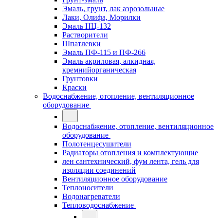
Эмаль, грунт, лак аэрозольные
Лаки, Олифа, Морилки
Эмаль НЦ-132
Растворители
Шпатлевки
Эмаль ПФ-115 и ПФ-266
Эмаль акриловая, алкидная,
кремнийорганическая
Грунтовки
Краски
Водоснабжение, отопление, вентиляционное
оборудование
Водоснабжение, отопление, вентиляционное
оборудование
Полотенцесушители
Радиаторы отопления и комплектующие
лен сантехнический, фум лента, гель для
изоляции соединений
Вентиляционное оборудование
Теплоносители
Водонагреватели
Тепловодоснабжение