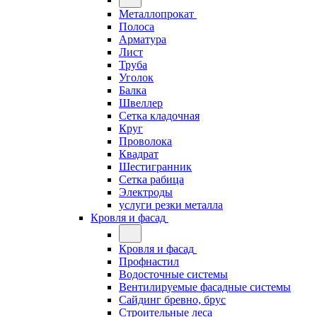
Металлопрокат
Полоса
Арматура
Лист
Труба
Уголок
Балка
Швеллер
Сетка кладочная
Круг
Проволока
Квадрат
Шестигранник
Сетка рабица
Электроды
услуги резки металла
Кровля и фасад
Кровля и фасад
Профнастил
Водосточные системы
Вентилируемые фасадные системы
Сайдинг бревно, брус
Строительные леса