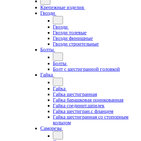
Крепежные изделия
Гвозди
Гвозди
Гвозди толевые
Гвозди финишные
Гвозди строительные
Болты
Болты
Болт с шестигранной головкой
Гайка
Гайка
Гайка шестигранная
Гайка барашковая оцинкованная
Гайка соединит.шпилек
Гайка шестигран.с фланцем
Гайка шестигранная со стопорным
кольцом
Саморезы