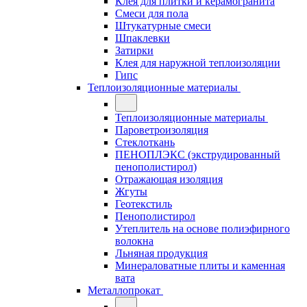
Клея для плитки и керамогранита
Смеси для пола
Штукатурные смеси
Шпаклевки
Затирки
Клея для наружной теплоизоляции
Гипс
Теплоизоляционные материалы
Теплоизоляционные материалы
Пароветроизоляция
Стеклоткань
ПЕНОПЛЭКС (экструдированный
пенополистирол)
Отражающая изоляция
Жгуты
Геотекстиль
Пенополистирол
Утеплитель на основе полиэфирного
волокна
Льняная продукция
Минераловатные плиты и каменная
вата
Металлопрокат