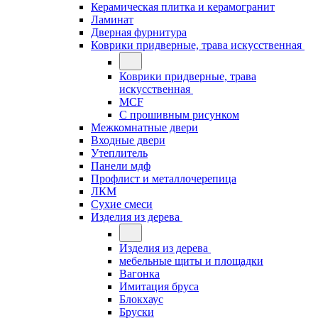
Керамическая плитка и керамогранит
Ламинат
Дверная фурнитура
Коврики придверные, трава искусственная
Коврики придверные, трава
искусственная
MCF
С прошивным рисунком
Межкомнатные двери
Входные двери
Утеплитель
Панели мдф
Профлист и металлочерепица
ЛКМ
Сухие смеси
Изделия из дерева
Изделия из дерева
мебельные щиты и площадки
Вагонка
Имитация бруса
Блокхаус
Бруски