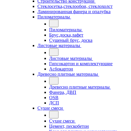
Строительство конструкций
Стеклосетка,стеклообои, стеклохолст
Ламинированная фанера и опалубка
Пиломатериалы
Пиломатериалы
Брус,доска,лафет
Сушеный брус, доска
Листовые материалы
Листовые материалы
Гипсокартон и комплектующие
Асбокартон
Древесно плитные материалы
Древесно плитные материалы
Фанера, ДВП
OSB
ДСП
Сухие смеси
Сухие смеси
Цемент, пескобетон