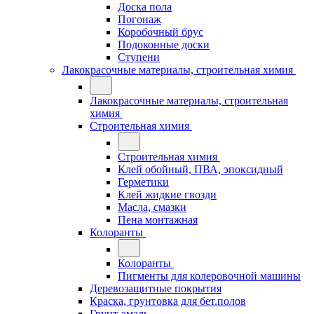
Доска пола
Погонаж
Коробочный брус
Подоконные доски
Ступени
Лакокрасочные материалы, строительная химия
Лакокрасочные материалы, строительная
химия
Строительная химия
Строительная химия
Клей обойный, ПВА, эпоксидный
Герметики
Клей жидкие гвозди
Масла, смазки
Пена монтажная
Колоранты
Колоранты
Пигменты для колеровочной машины
Деревозащитные покрытия
Краска, грунтовка для бет.полов
Грунт-эмаль