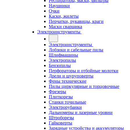
Респираторы, маски, фильтры
Наушники
Очки
Каски, жилеты
Перчатки, рукавицы, краги
Маски сварщика
Электроинструменты
Электроинструменты
Лобзики и сабельные пилы
Шлифмашины
Электропилы
Бензопилы
Перфораторы и отбойные молотки
Дрели и шуруповерты
Фены технические
Пилы циркулярные и торцовочные
Фрезеры
Плиткорезы
Станки точильные
Электрорубанки
Дальномеры и лазерные уровни
Штроборезы
Гайковерты
Зарядные устройства и аккумуляторы