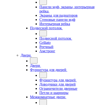
Панели мдф, экраны, интерьерная
рейка
Экраны для радиаторов
Стеновые панели мдф
Интерьерная рейка
Подвесной потолок
Подвесной потолок
Griliato
Реечный
Амстронг
Двери
Двери
Фурнитура для дверей
Фурнитура для дверей
Доводчики для дверей
Ограничители дверные
Петли и шарниры
Межкомнатные двери