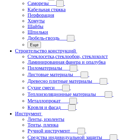
Саморезы
Кабельная стяжка
Перфорация
Хомуты
Шайбы
Шпильки
Дюбель-гвоздь
Еще
Строительство конструкций
Стеклосетка,стеклообои, стеклохолст
Ламинированная фанера и опалубка
Пиломатериалы
Листовые материалы
Древесно плитные материалы
Сухие смеси
Теплоизоляционные материалы
Металлопрокат
Кровля и фасад
Инструмент
Ленты, изоленты
Тенты, пленка
Ручной инструмент
Средства индивидуальной защиты