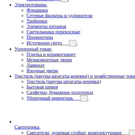
Электротовары
Фонарики
Сетевые фильтры и удлинители
Тройники
Элементы питания
Светильники переносные
Прожекторы
Источники света
Уцененный товар
Плитка и керамогранит
Межкомнатные двери
Ламинат
Входные двери
Текстиль (шнуры,шпагаты,веревки) и хозяйственные тов
Текстиль (шнуры,шпагаты,веревки)
Бытовая химия
Салфетки, бумажные полотенца
Уборочный инвентарь
Сантехника
Смесители, душевые стойки, комплектующие