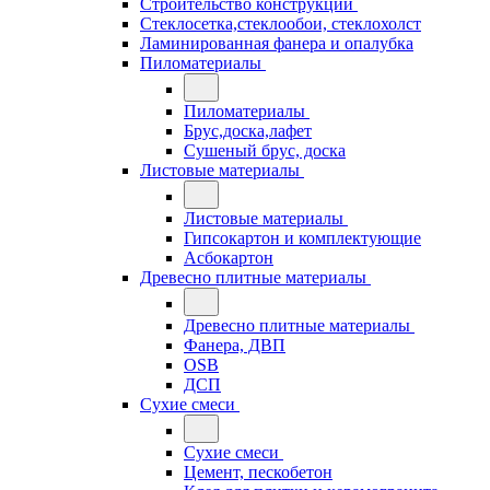
Строительство конструкций
Стеклосетка,стеклообои, стеклохолст
Ламинированная фанера и опалубка
Пиломатериалы
Пиломатериалы
Брус,доска,лафет
Сушеный брус, доска
Листовые материалы
Листовые материалы
Гипсокартон и комплектующие
Асбокартон
Древесно плитные материалы
Древесно плитные материалы
Фанера, ДВП
OSB
ДСП
Сухие смеси
Сухие смеси
Цемент, пескобетон