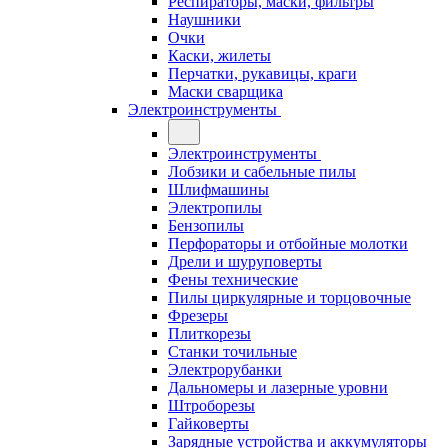
Респираторы, маски, фильтры
Наушники
Очки
Каски, жилеты
Перчатки, рукавицы, краги
Маски сварщика
Электроинструменты
Электроинструменты
Лобзики и сабельные пилы
Шлифмашины
Электропилы
Бензопилы
Перфораторы и отбойные молотки
Дрели и шуруповерты
Фены технические
Пилы циркулярные и торцовочные
Фрезеры
Плиткорезы
Станки точильные
Электрорубанки
Дальномеры и лазерные уровни
Штроборезы
Гайковерты
Зарядные устройства и аккумуляторы