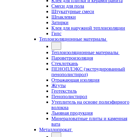
Клея для плитки и керамогранита
Смеси для пола
Штукатурные смеси
Шпаклевки
Затирки
Клея для наружной теплоизоляции
Гипс
Теплоизоляционные материалы
Теплоизоляционные материалы
Пароветроизоляция
Стеклоткань
ПЕНОПЛЭКС (экструдированный
пенополистирол)
Отражающая изоляция
Жгуты
Геотекстиль
Пенополистирол
Утеплитель на основе полиэфирного
волокна
Льняная продукция
Минераловатные плиты и каменная
вата
Металлопрокат