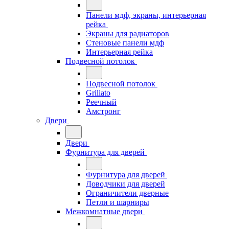
Панели мдф, экраны, интерьерная
рейка
Экраны для радиаторов
Стеновые панели мдф
Интерьерная рейка
Подвесной потолок
Подвесной потолок
Griliato
Реечный
Амстронг
Двери
Двери
Фурнитура для дверей
Фурнитура для дверей
Доводчики для дверей
Ограничители дверные
Петли и шарниры
Межкомнатные двери