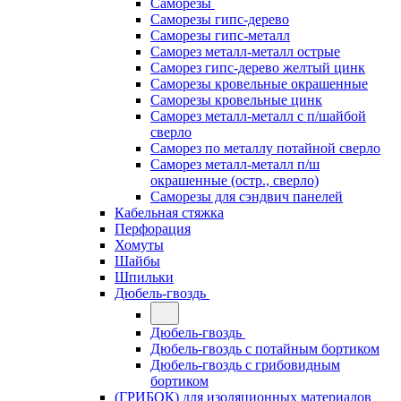
Саморезы
Саморезы гипс-дерево
Саморезы гипс-металл
Саморез металл-металл острые
Саморез гипс-дерево желтый цинк
Саморезы кровельные окрашенные
Саморезы кровельные цинк
Саморез металл-металл с п/шайбой
сверло
Саморез по металлу потайной сверло
Саморез металл-металл п/ш
окрашенные (остр., сверло)
Саморезы для сэндвич панелей
Кабельная стяжка
Перфорация
Хомуты
Шайбы
Шпильки
Дюбель-гвоздь
Дюбель-гвоздь
Дюбель-гвоздь с потайным бортиком
Дюбель-гвоздь с грибовидным
бортиком
(ГРИБОК) для изоляционных материалов