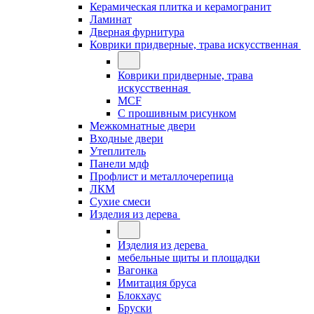
Керамическая плитка и керамогранит
Ламинат
Дверная фурнитура
Коврики придверные, трава искусственная
Коврики придверные, трава
искусственная
MCF
С прошивным рисунком
Межкомнатные двери
Входные двери
Утеплитель
Панели мдф
Профлист и металлочерепица
ЛКМ
Сухие смеси
Изделия из дерева
Изделия из дерева
мебельные щиты и площадки
Вагонка
Имитация бруса
Блокхаус
Бруски