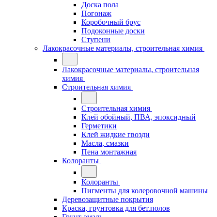
Доска пола
Погонаж
Коробочный брус
Подоконные доски
Ступени
Лакокрасочные материалы, строительная химия
Лакокрасочные материалы, строительная
химия
Строительная химия
Строительная химия
Клей обойный, ПВА, эпоксидный
Герметики
Клей жидкие гвозди
Масла, смазки
Пена монтажная
Колоранты
Колоранты
Пигменты для колеровочной машины
Деревозащитные покрытия
Краска, грунтовка для бет.полов
Грунт-эмаль