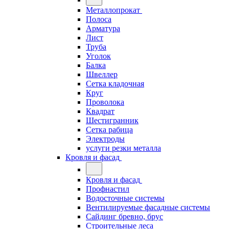
Металлопрокат
Полоса
Арматура
Лист
Труба
Уголок
Балка
Швеллер
Сетка кладочная
Круг
Проволока
Квадрат
Шестигранник
Сетка рабица
Электроды
услуги резки металла
Кровля и фасад
Кровля и фасад
Профнастил
Водосточные системы
Вентилируемые фасадные системы
Сайдинг бревно, брус
Строительные леса