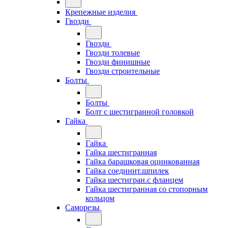
Крепежные изделия
Гвозди
Гвозди
Гвозди толевые
Гвозди финишные
Гвозди строительные
Болты
Болты
Болт с шестигранной головкой
Гайка
Гайка
Гайка шестигранная
Гайка барашковая оцинкованная
Гайка соединит.шпилек
Гайка шестигран.с фланцем
Гайка шестигранная со стопорным
кольцом
Саморезы