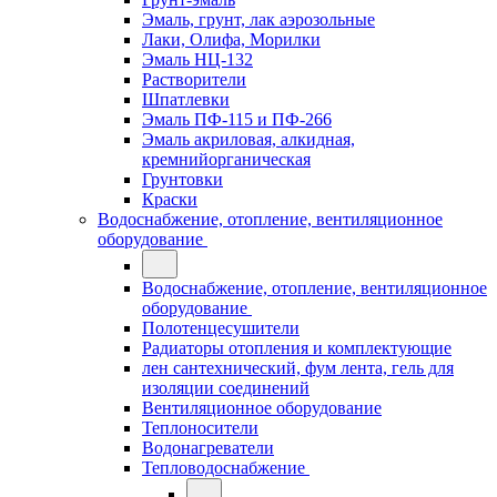
Эмаль, грунт, лак аэрозольные
Лаки, Олифа, Морилки
Эмаль НЦ-132
Растворители
Шпатлевки
Эмаль ПФ-115 и ПФ-266
Эмаль акриловая, алкидная,
кремнийорганическая
Грунтовки
Краски
Водоснабжение, отопление, вентиляционное
оборудование
Водоснабжение, отопление, вентиляционное
оборудование
Полотенцесушители
Радиаторы отопления и комплектующие
лен сантехнический, фум лента, гель для
изоляции соединений
Вентиляционное оборудование
Теплоносители
Водонагреватели
Тепловодоснабжение