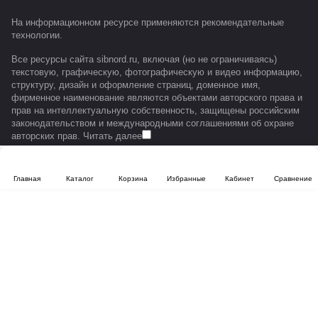
На информационном ресурсе применяются
рекомендательные
технологии
.
Все ресурсы сайта sibnord.ru, включая (но не ограничиваясь)
текстовую, графическую, фотографическую и видео информацию,
структуру, дизайн и оформление страниц, доменное имя,
фирменное наименование являются объектами авторского права и
прав на интеллектуальную собственность, защищены российским
законодательством и международными соглашениями об охране
авторских прав.
Читать далее
Главная
Каталог
Корзина
Избранные
Кабинет
Сравнение