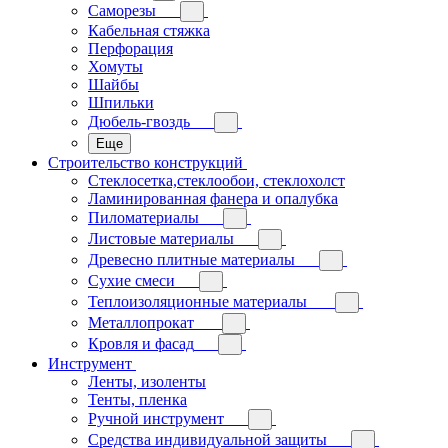
Саморезы
Кабельная стяжка
Перфорация
Хомуты
Шайбы
Шпильки
Дюбель-гвоздь
Еще
Строительство конструкций
Стеклосетка,стеклообои, стеклохолст
Ламинированная фанера и опалубка
Пиломатериалы
Листовые материалы
Древесно плитные материалы
Сухие смеси
Теплоизоляционные материалы
Металлопрокат
Кровля и фасад
Инструмент
Ленты, изоленты
Тенты, пленка
Ручной инструмент
Средства индивидуальной защиты