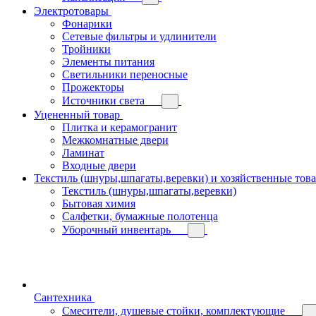
Электротовары
Фонарики
Сетевые фильтры и удлинители
Тройники
Элементы питания
Светильники переносные
Прожекторы
Источники света
Уцененный товар
Плитка и керамогранит
Межкомнатные двери
Ламинат
Входные двери
Текстиль (шнуры,шпагаты,веревки) и хозяйственные тов
Текстиль (шнуры,шпагаты,веревки)
Бытовая химия
Салфетки, бумажные полотенца
Уборочный инвентарь
Сантехника
Смесители, душевые стойки, комплектующие