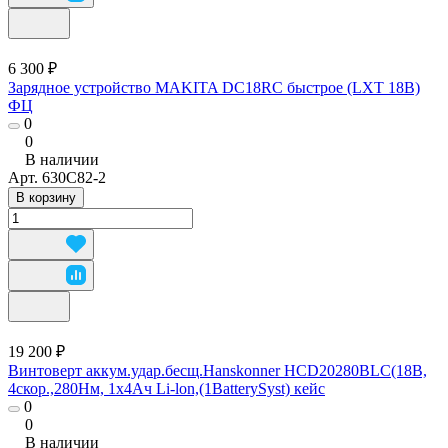
6 300 ₽
Зарядное устройство MAKITA DC18RC быстрое (LXT 18В)
ФЦ
0
0
В наличии
Арт.
630С82-2
В корзину
19 200 ₽
Винтоверт аккум.удар.бесщ.Hanskonner HCD20280BLC(18В,
4скор.,280Нм, 1х4Ач Li-lon,(1BatterySyst) кейс
0
0
В наличии