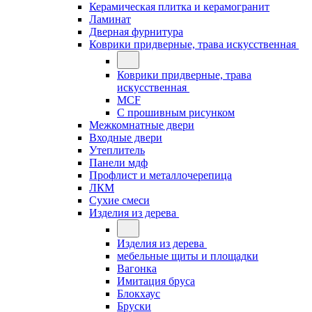
Керамическая плитка и керамогранит
Ламинат
Дверная фурнитура
Коврики придверные, трава искусственная
Коврики придверные, трава
искусственная
MCF
С прошивным рисунком
Межкомнатные двери
Входные двери
Утеплитель
Панели мдф
Профлист и металлочерепица
ЛКМ
Сухие смеси
Изделия из дерева
Изделия из дерева
мебельные щиты и площадки
Вагонка
Имитация бруса
Блокхаус
Бруски