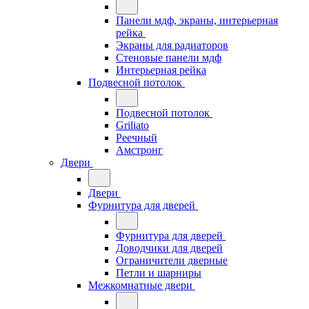
Панели мдф, экраны, интерьерная
рейка
Экраны для радиаторов
Стеновые панели мдф
Интерьерная рейка
Подвесной потолок
Подвесной потолок
Griliato
Реечный
Амстронг
Двери
Двери
Фурнитура для дверей
Фурнитура для дверей
Доводчики для дверей
Ограничители дверные
Петли и шарниры
Межкомнатные двери