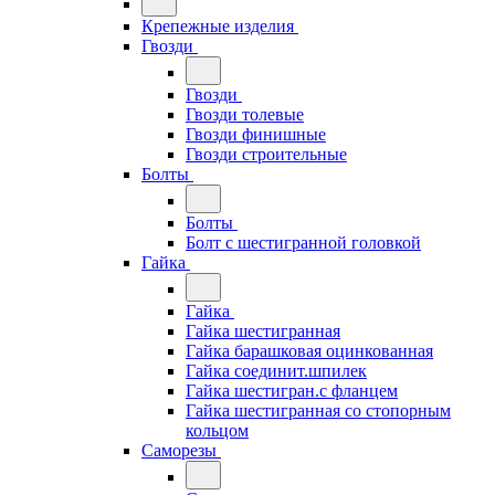
Крепежные изделия
Гвозди
Гвозди
Гвозди толевые
Гвозди финишные
Гвозди строительные
Болты
Болты
Болт с шестигранной головкой
Гайка
Гайка
Гайка шестигранная
Гайка барашковая оцинкованная
Гайка соединит.шпилек
Гайка шестигран.с фланцем
Гайка шестигранная со стопорным
кольцом
Саморезы