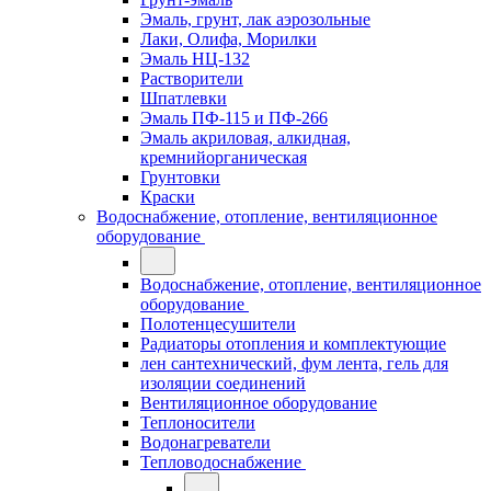
Эмаль, грунт, лак аэрозольные
Лаки, Олифа, Морилки
Эмаль НЦ-132
Растворители
Шпатлевки
Эмаль ПФ-115 и ПФ-266
Эмаль акриловая, алкидная,
кремнийорганическая
Грунтовки
Краски
Водоснабжение, отопление, вентиляционное
оборудование
Водоснабжение, отопление, вентиляционное
оборудование
Полотенцесушители
Радиаторы отопления и комплектующие
лен сантехнический, фум лента, гель для
изоляции соединений
Вентиляционное оборудование
Теплоносители
Водонагреватели
Тепловодоснабжение