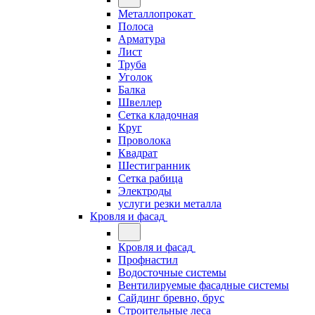
Металлопрокат
Полоса
Арматура
Лист
Труба
Уголок
Балка
Швеллер
Сетка кладочная
Круг
Проволока
Квадрат
Шестигранник
Сетка рабица
Электроды
услуги резки металла
Кровля и фасад
Кровля и фасад
Профнастил
Водосточные системы
Вентилируемые фасадные системы
Сайдинг бревно, брус
Строительные леса