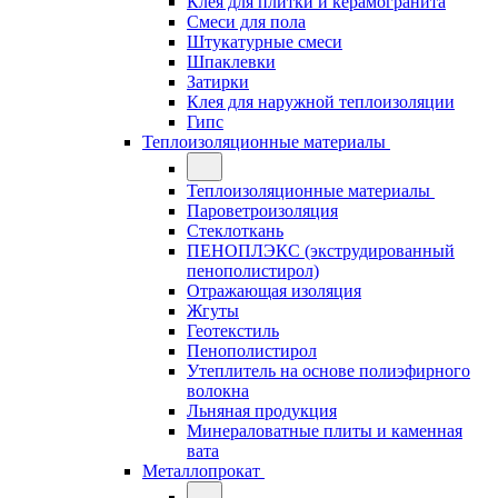
Клея для плитки и керамогранита
Смеси для пола
Штукатурные смеси
Шпаклевки
Затирки
Клея для наружной теплоизоляции
Гипс
Теплоизоляционные материалы
Теплоизоляционные материалы
Пароветроизоляция
Стеклоткань
ПЕНОПЛЭКС (экструдированный
пенополистирол)
Отражающая изоляция
Жгуты
Геотекстиль
Пенополистирол
Утеплитель на основе полиэфирного
волокна
Льняная продукция
Минераловатные плиты и каменная
вата
Металлопрокат