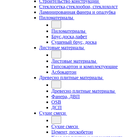
Строительство конструкций
Стеклосетка,стеклообои, стеклохолст
Ламинированная фанера и опалубка
Пиломатериалы
Пиломатериалы
Брус,доска,лафет
Сушеный брус, доска
Листовые материалы
Листовые материалы
Гипсокартон и комплектующие
Асбокартон
Древесно плитные материалы
Древесно плитные материалы
Фанера, ДВП
OSB
ДСП
Сухие смеси
Сухие смеси
Цемент, пескобетон