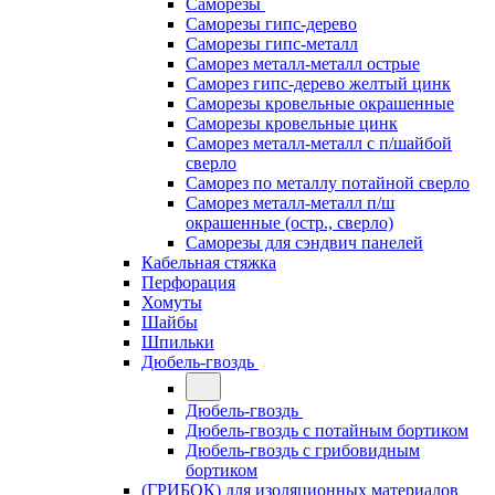
Саморезы
Саморезы гипс-дерево
Саморезы гипс-металл
Саморез металл-металл острые
Саморез гипс-дерево желтый цинк
Саморезы кровельные окрашенные
Саморезы кровельные цинк
Саморез металл-металл с п/шайбой
сверло
Саморез по металлу потайной сверло
Саморез металл-металл п/ш
окрашенные (остр., сверло)
Саморезы для сэндвич панелей
Кабельная стяжка
Перфорация
Хомуты
Шайбы
Шпильки
Дюбель-гвоздь
Дюбель-гвоздь
Дюбель-гвоздь с потайным бортиком
Дюбель-гвоздь с грибовидным
бортиком
(ГРИБОК) для изоляционных материалов