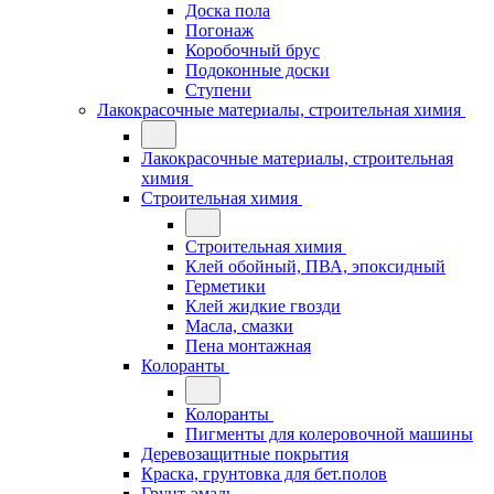
Доска пола
Погонаж
Коробочный брус
Подоконные доски
Ступени
Лакокрасочные материалы, строительная химия
Лакокрасочные материалы, строительная
химия
Строительная химия
Строительная химия
Клей обойный, ПВА, эпоксидный
Герметики
Клей жидкие гвозди
Масла, смазки
Пена монтажная
Колоранты
Колоранты
Пигменты для колеровочной машины
Деревозащитные покрытия
Краска, грунтовка для бет.полов
Грунт-эмаль