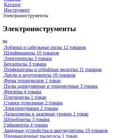
Каталог
Инструмент
Электроинструменты
Электроинструменты
96
Лобзики и сабельные пилы
12 товаров
Шлифмашины
10 товаров
Электропилы
3 товара
Бензопилы
3 товара
Перфораторы и отбойные молотки
11 товаров
Дрели и шуруповерты
16 товаров
Фены технические
1 товар
Пилы циркулярные и торцовочные
3 товара
Фрезеры
4 товара
Плиткорезы
1 товар
Станки точильные
2 товара
Электрорубанки
2 товара
Дальномеры и лазерные уровни
1 товар
Штроборезы
3 товара
Гайковерты
4 товара
Зарядные устройства и аккумуляторы
19 товаров
Промышленные пылесосы
1 товар