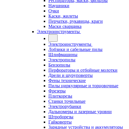
Респираторы, маски, фильтры
Наушники
Очки
Каски, жилеты
Перчатки, рукавицы, краги
Маски сварщика
Электроинструменты
Электроинструменты
Лобзики и сабельные пилы
Шлифмашины
Электропилы
Бензопилы
Перфораторы и отбойные молотки
Дрели и шуруповерты
Фены технические
Пилы циркулярные и торцовочные
Фрезеры
Плиткорезы
Станки точильные
Электрорубанки
Дальномеры и лазерные уровни
Штроборезы
Гайковерты
Зарядные устройства и аккумуляторы