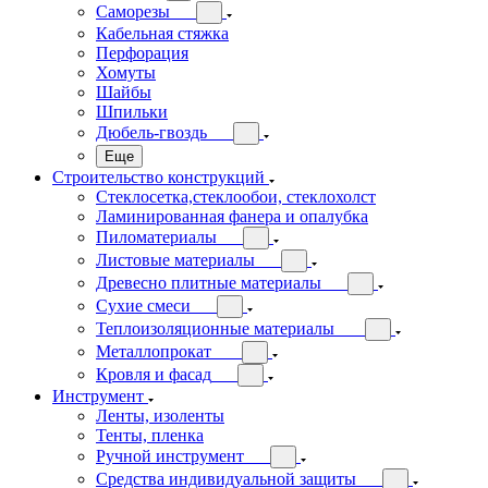
Саморезы
Кабельная стяжка
Перфорация
Хомуты
Шайбы
Шпильки
Дюбель-гвоздь
Еще
Строительство конструкций
Стеклосетка,стеклообои, стеклохолст
Ламинированная фанера и опалубка
Пиломатериалы
Листовые материалы
Древесно плитные материалы
Сухие смеси
Теплоизоляционные материалы
Металлопрокат
Кровля и фасад
Инструмент
Ленты, изоленты
Тенты, пленка
Ручной инструмент
Средства индивидуальной защиты