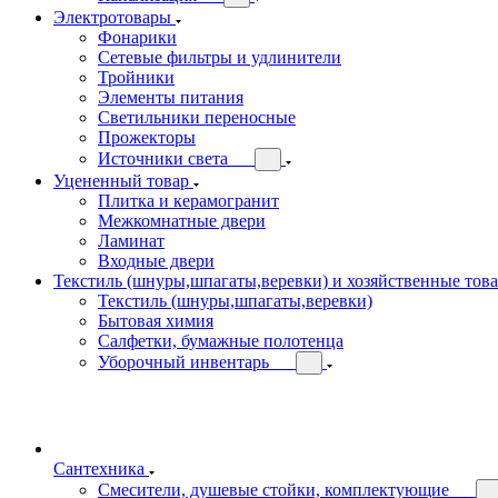
Электротовары
Фонарики
Сетевые фильтры и удлинители
Тройники
Элементы питания
Светильники переносные
Прожекторы
Источники света
Уцененный товар
Плитка и керамогранит
Межкомнатные двери
Ламинат
Входные двери
Текстиль (шнуры,шпагаты,веревки) и хозяйственные тов
Текстиль (шнуры,шпагаты,веревки)
Бытовая химия
Салфетки, бумажные полотенца
Уборочный инвентарь
Сантехника
Смесители, душевые стойки, комплектующие