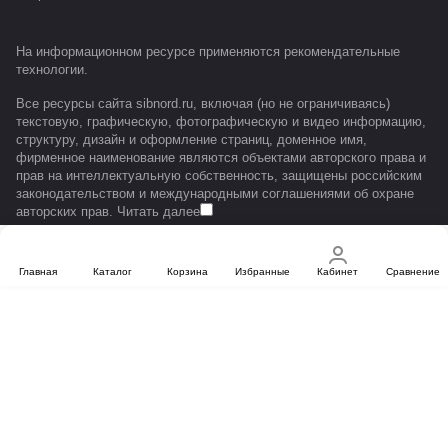
На информационном ресурсе применяются
рекомендательные
технологии
.
Все ресурсы сайта sibnord.ru, включая (но не ограничиваясь)
текстовую, графическую, фотографическую и видео информацию,
структуру, дизайн и оформление страниц, доменное имя,
фирменное наименование являются объектами авторского права и
прав на интеллектуальную собственность, защищены российским
законодательством и международными соглашениями об охране
авторских прав.
Читать далее
Главная
Каталог
Корзина
Избранные
Кабинет
Сравнение