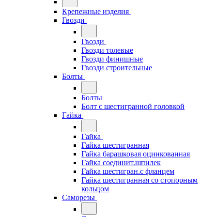
Крепежные изделия
Гвозди
Гвозди
Гвозди толевые
Гвозди финишные
Гвозди строительные
Болты
Болты
Болт с шестигранной головкой
Гайка
Гайка
Гайка шестигранная
Гайка барашковая оцинкованная
Гайка соединит.шпилек
Гайка шестигран.с фланцем
Гайка шестигранная со стопорным
кольцом
Саморезы