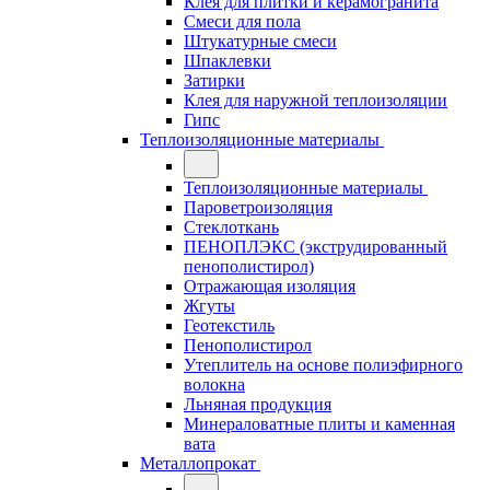
Клея для плитки и керамогранита
Смеси для пола
Штукатурные смеси
Шпаклевки
Затирки
Клея для наружной теплоизоляции
Гипс
Теплоизоляционные материалы
Теплоизоляционные материалы
Пароветроизоляция
Стеклоткань
ПЕНОПЛЭКС (экструдированный
пенополистирол)
Отражающая изоляция
Жгуты
Геотекстиль
Пенополистирол
Утеплитель на основе полиэфирного
волокна
Льняная продукция
Минераловатные плиты и каменная
вата
Металлопрокат