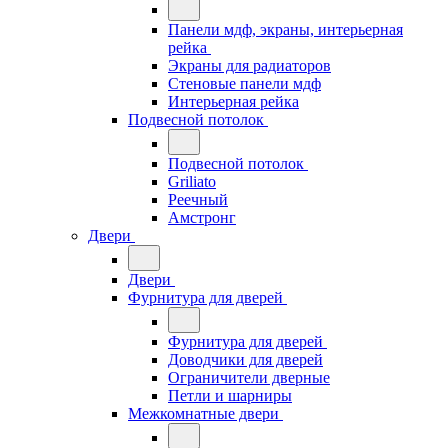
Панели мдф, экраны, интерьерная
рейка
Экраны для радиаторов
Стеновые панели мдф
Интерьерная рейка
Подвесной потолок
Подвесной потолок
Griliato
Реечный
Амстронг
Двери
Двери
Фурнитура для дверей
Фурнитура для дверей
Доводчики для дверей
Ограничители дверные
Петли и шарниры
Межкомнатные двери