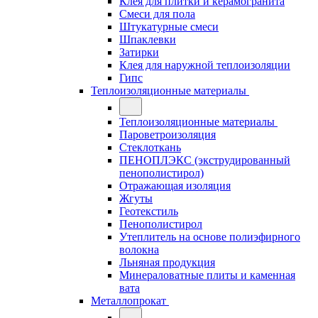
Клея для плитки и керамогранита
Смеси для пола
Штукатурные смеси
Шпаклевки
Затирки
Клея для наружной теплоизоляции
Гипс
Теплоизоляционные материалы
Теплоизоляционные материалы
Пароветроизоляция
Стеклоткань
ПЕНОПЛЭКС (экструдированный
пенополистирол)
Отражающая изоляция
Жгуты
Геотекстиль
Пенополистирол
Утеплитель на основе полиэфирного
волокна
Льняная продукция
Минераловатные плиты и каменная
вата
Металлопрокат