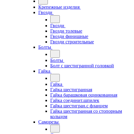
Крепежные изделия
Гвозди
Гвозди
Гвозди толевые
Гвозди финишные
Гвозди строительные
Болты
Болты
Болт с шестигранной головкой
Гайка
Гайка
Гайка шестигранная
Гайка барашковая оцинкованная
Гайка соединит.шпилек
Гайка шестигран.с фланцем
Гайка шестигранная со стопорным
кольцом
Саморезы