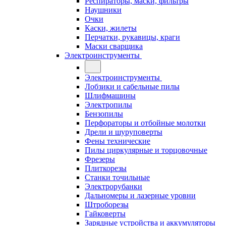
Респираторы, маски, фильтры
Наушники
Очки
Каски, жилеты
Перчатки, рукавицы, краги
Маски сварщика
Электроинструменты
Электроинструменты
Лобзики и сабельные пилы
Шлифмашины
Электропилы
Бензопилы
Перфораторы и отбойные молотки
Дрели и шуруповерты
Фены технические
Пилы циркулярные и торцовочные
Фрезеры
Плиткорезы
Станки точильные
Электрорубанки
Дальномеры и лазерные уровни
Штроборезы
Гайковерты
Зарядные устройства и аккумуляторы