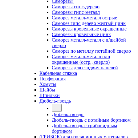
Саморезы
Саморезы гипс-дерево
Саморезы гипс-металл
Саморез металл-металл острые
Саморез гипс-дерево желтый цинк
Саморезы кровельные окрашенные
Саморезы кровельные цинк
Саморез металл-металл с п/шайбой
сверло
Саморез по металлу потайной сверло
Саморез металл-металл п/ш
окрашенные (остр., сверло)
Саморезы для сэндвич панелей
Кабельная стяжка
Перфорация
Хомуты
Шайбы
Шпильки
Дюбель-гвоздь
Дюбель-гвоздь
Дюбель-гвоздь с потайным бортиком
Дюбель-гвоздь с грибовидным
бортиком
(ГРИБОК) для изоляционных материалов