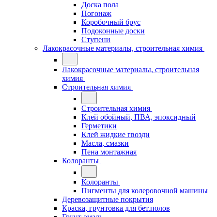
Доска пола
Погонаж
Коробочный брус
Подоконные доски
Ступени
Лакокрасочные материалы, строительная химия
Лакокрасочные материалы, строительная
химия
Строительная химия
Строительная химия
Клей обойный, ПВА, эпоксидный
Герметики
Клей жидкие гвозди
Масла, смазки
Пена монтажная
Колоранты
Колоранты
Пигменты для колеровочной машины
Деревозащитные покрытия
Краска, грунтовка для бет.полов
Грунт-эмаль