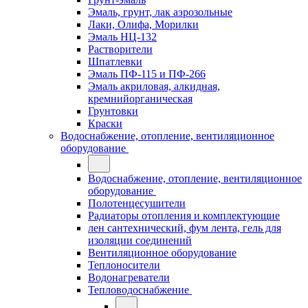
Эмаль, грунт, лак аэрозольные
Лаки, Олифа, Морилки
Эмаль НЦ-132
Растворители
Шпатлевки
Эмаль ПФ-115 и ПФ-266
Эмаль акриловая, алкидная,
кремнийорганическая
Грунтовки
Краски
Водоснабжение, отопление, вентиляционное
оборудование
Водоснабжение, отопление, вентиляционное
оборудование
Полотенцесушители
Радиаторы отопления и комплектующие
лен сантехнический, фум лента, гель для
изоляции соединений
Вентиляционное оборудование
Теплоносители
Водонагреватели
Тепловодоснабжение