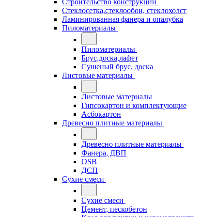
Строительство конструкций
Стеклосетка,стеклообои, стеклохолст
Ламинированная фанера и опалубка
Пиломатериалы
Пиломатериалы
Брус,доска,лафет
Сушеный брус, доска
Листовые материалы
Листовые материалы
Гипсокартон и комплектующие
Асбокартон
Древесно плитные материалы
Древесно плитные материалы
Фанера, ДВП
OSB
ДСП
Сухие смеси
Сухие смеси
Цемент, пескобетон