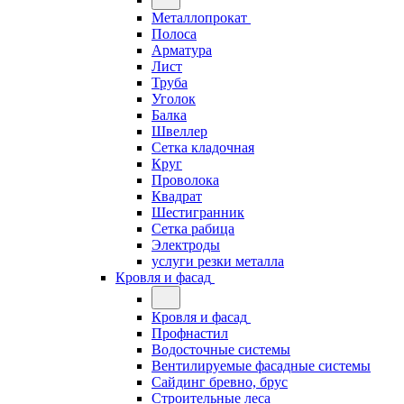
Металлопрокат
Полоса
Арматура
Лист
Труба
Уголок
Балка
Швеллер
Сетка кладочная
Круг
Проволока
Квадрат
Шестигранник
Сетка рабица
Электроды
услуги резки металла
Кровля и фасад
Кровля и фасад
Профнастил
Водосточные системы
Вентилируемые фасадные системы
Сайдинг бревно, брус
Строительные леса