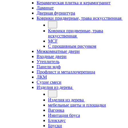
Керамическая плитка и керамогранит
Ламинат
Дверная фурнитура
Коврики придверные, трава искусственная
Коврики придверные, трава
искусственная
MCF
С прошивным рисунком
Межкомнатные двери
Входные двери
Утеплитель
Панели мдф
Профлист и металлочерепица
ЛКМ
Сухие смеси
Изделия из дерева
Изделия из дерева
мебельные щиты и площадки
Вагонка
Имитация бруса
Блокхаус
Бруски