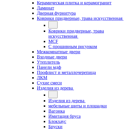
Керамическая плитка и керамогранит
Ламинат
Дверная фурнитура
Коврики придверные, трава искусственная
Коврики придверные, трава
искусственная
MCF
С прошивным рисунком
Межкомнатные двери
Входные двери
Утеплитель
Панели мдф
Профлист и металлочерепица
ЛКМ
Сухие смеси
Изделия из дерева
Изделия из дерева
мебельные щиты и площадки
Вагонка
Имитация бруса
Блокхаус
Бруски