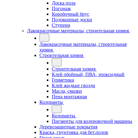
Доска пола
Погонаж
Коробочный брус
Подоконные доски
Ступени
Лакокрасочные материалы, строительная химия
Лакокрасочные материалы, строительная
химия
Строительная химия
Строительная химия
Клей обойный, ПВА, эпоксидный
Герметики
Клей жидкие гвозди
Масла, смазки
Пена монтажная
Колоранты
Колоранты
Пигменты для колеровочной машины
Деревозащитные покрытия
Краска, грунтовка для бет.полов
Грунт-эмаль