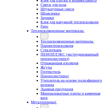
Клея для плитки и керамогранита
Смеси для пола
Штукатурные смеси
Шпаклевки
Затирки
Клея для наружной теплоизоляции
Гипс
Теплоизоляционные материалы
Теплоизоляционные материалы
Пароветроизоляция
Стеклоткань
ПЕНОПЛЭКС (экструдированный
пенополистирол)
Отражающая изоляция
Жгуты
Геотекстиль
Пенополистирол
Утеплитель на основе полиэфирного
волокна
Льняная продукция
Минераловатные плиты и каменная
вата
Металлопрокат