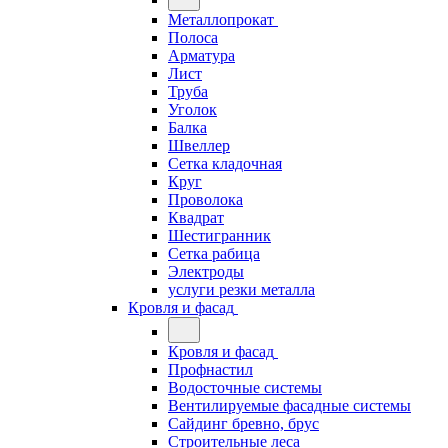
Металлопрокат
Полоса
Арматура
Лист
Труба
Уголок
Балка
Швеллер
Сетка кладочная
Круг
Проволока
Квадрат
Шестигранник
Сетка рабица
Электроды
услуги резки металла
Кровля и фасад
Кровля и фасад
Профнастил
Водосточные системы
Вентилируемые фасадные системы
Сайдинг бревно, брус
Строительные леса