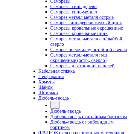
Саморезы
Саморезы гипс-дерево
Саморезы гипс-металл
Саморез металл-металл острые
Саморез гипс-дерево желтый цинк
Саморезы кровельные окрашенные
Саморезы кровельные цинк
Саморез металл-металл с п/шайбой
сверло
Саморез по металлу потайной сверло
Саморез металл-металл п/ш
окрашенные (остр., сверло)
Саморезы для сэндвич панелей
Кабельная стяжка
Перфорация
Хомуты
Шайбы
Шпильки
Дюбель-гвоздь
Дюбель-гвоздь
Дюбель-гвоздь с потайным бортиком
Дюбель-гвоздь с грибовидным
бортиком
(ГРИБОК) для изоляционных материалов