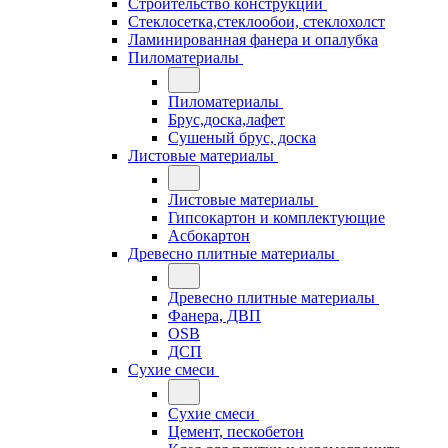
Строительство конструкций
Стеклосетка,стеклообои, стеклохолст
Ламинированная фанера и опалубка
Пиломатериалы
Пиломатериалы
Брус,доска,лафет
Сушеный брус, доска
Листовые материалы
Листовые материалы
Гипсокартон и комплектующие
Асбокартон
Древесно плитные материалы
Древесно плитные материалы
Фанера, ДВП
OSB
ДСП
Сухие смеси
Сухие смеси
Цемент, пескобетон