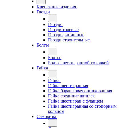
Крепежные изделия
Гвозди
Гвозди
Гвозди толевые
Гвозди финишные
Гвозди строительные
Болты
Болты
Болт с шестигранной головкой
Гайка
Гайка
Гайка шестигранная
Гайка барашковая оцинкованная
Гайка соединит.шпилек
Гайка шестигран.с фланцем
Гайка шестигранная со стопорным
кольцом
Саморезы