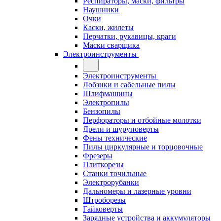
Респираторы, маски, фильтры
Наушники
Очки
Каски, жилеты
Перчатки, рукавицы, краги
Маски сварщика
Электроинструменты
Электроинструменты
Лобзики и сабельные пилы
Шлифмашины
Электропилы
Бензопилы
Перфораторы и отбойные молотки
Дрели и шуруповерты
Фены технические
Пилы циркулярные и торцовочные
Фрезеры
Плиткорезы
Станки точильные
Электрорубанки
Дальномеры и лазерные уровни
Штроборезы
Гайковерты
Зарядные устройства и аккумуляторы