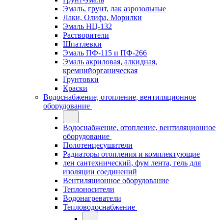
Эмаль, грунт, лак аэрозольные
Лаки, Олифа, Морилки
Эмаль НЦ-132
Растворители
Шпатлевки
Эмаль ПФ-115 и ПФ-266
Эмаль акриловая, алкидная,
кремнийорганическая
Грунтовки
Краски
Водоснабжение, отопление, вентиляционное
оборудование
Водоснабжение, отопление, вентиляционное
оборудование
Полотенцесушители
Радиаторы отопления и комплектующие
лен сантехнический, фум лента, гель для
изоляции соединений
Вентиляционное оборудование
Теплоносители
Водонагреватели
Тепловодоснабжение