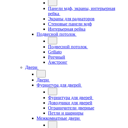
Панели мдф, экраны, интерьерная
рейка
Экраны для радиаторов
Стеновые панели мдф
Интерьерная рейка
Подвесной потолок
Подвесной потолок
Griliato
Реечный
Амстронг
Двери
Двери
Фурнитура для дверей
Фурнитура для дверей
Доводчики для дверей
Ограничители дверные
Петли и шарниры
Межкомнатные двери