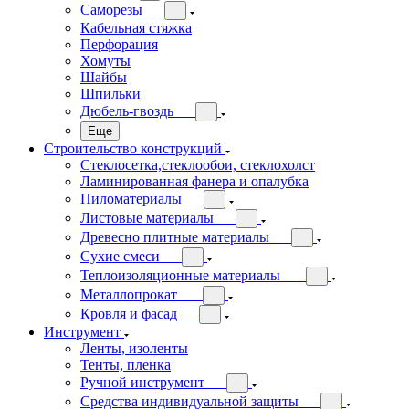
Саморезы
Кабельная стяжка
Перфорация
Хомуты
Шайбы
Шпильки
Дюбель-гвоздь
Еще
Строительство конструкций
Стеклосетка,стеклообои, стеклохолст
Ламинированная фанера и опалубка
Пиломатериалы
Листовые материалы
Древесно плитные материалы
Сухие смеси
Теплоизоляционные материалы
Металлопрокат
Кровля и фасад
Инструмент
Ленты, изоленты
Тенты, пленка
Ручной инструмент
Средства индивидуальной защиты