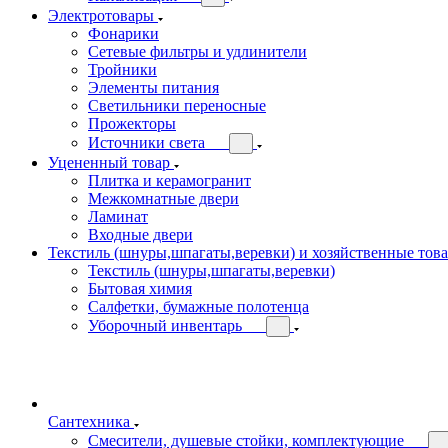
Электротовары
Фонарики
Сетевые фильтры и удлинители
Тройники
Элементы питания
Светильники переносные
Прожекторы
Источники света
Уцененный товар
Плитка и керамогранит
Межкомнатные двери
Ламинат
Входные двери
Текстиль (шнуры,шпагаты,веревки) и хозяйственные тов
Текстиль (шнуры,шпагаты,веревки)
Бытовая химия
Салфетки, бумажные полотенца
Уборочный инвентарь
Сантехника
Смесители, душевые стойки, комплектующие