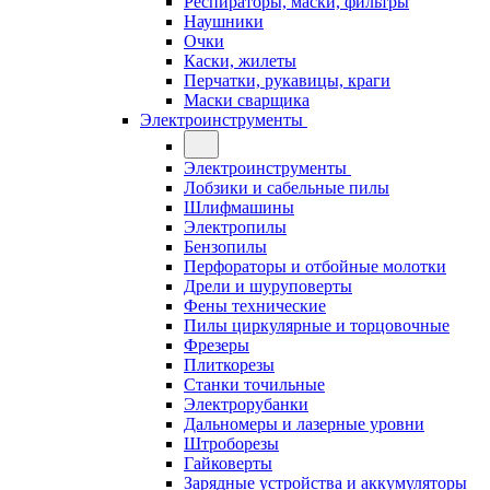
Респираторы, маски, фильтры
Наушники
Очки
Каски, жилеты
Перчатки, рукавицы, краги
Маски сварщика
Электроинструменты
Электроинструменты
Лобзики и сабельные пилы
Шлифмашины
Электропилы
Бензопилы
Перфораторы и отбойные молотки
Дрели и шуруповерты
Фены технические
Пилы циркулярные и торцовочные
Фрезеры
Плиткорезы
Станки точильные
Электрорубанки
Дальномеры и лазерные уровни
Штроборезы
Гайковерты
Зарядные устройства и аккумуляторы