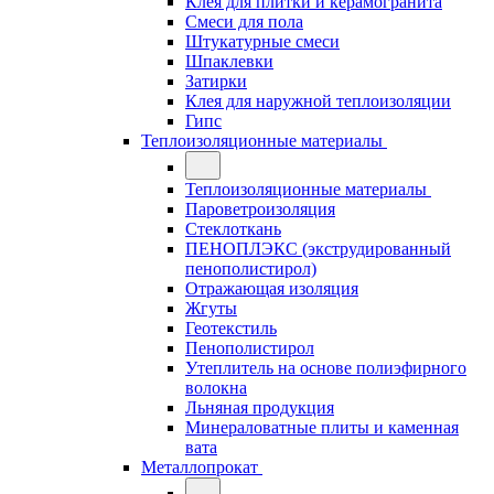
Клея для плитки и керамогранита
Смеси для пола
Штукатурные смеси
Шпаклевки
Затирки
Клея для наружной теплоизоляции
Гипс
Теплоизоляционные материалы
Теплоизоляционные материалы
Пароветроизоляция
Стеклоткань
ПЕНОПЛЭКС (экструдированный
пенополистирол)
Отражающая изоляция
Жгуты
Геотекстиль
Пенополистирол
Утеплитель на основе полиэфирного
волокна
Льняная продукция
Минераловатные плиты и каменная
вата
Металлопрокат