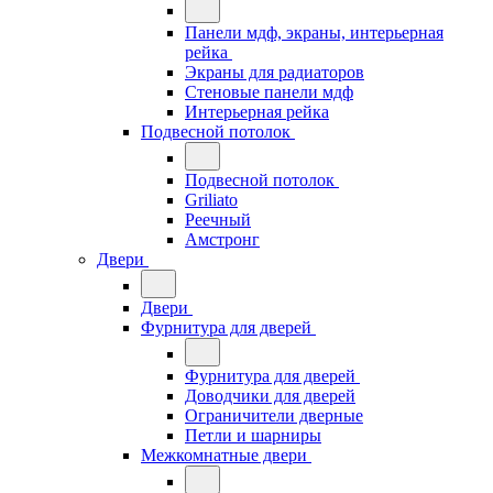
Панели мдф, экраны, интерьерная
рейка
Экраны для радиаторов
Стеновые панели мдф
Интерьерная рейка
Подвесной потолок
Подвесной потолок
Griliato
Реечный
Амстронг
Двери
Двери
Фурнитура для дверей
Фурнитура для дверей
Доводчики для дверей
Ограничители дверные
Петли и шарниры
Межкомнатные двери