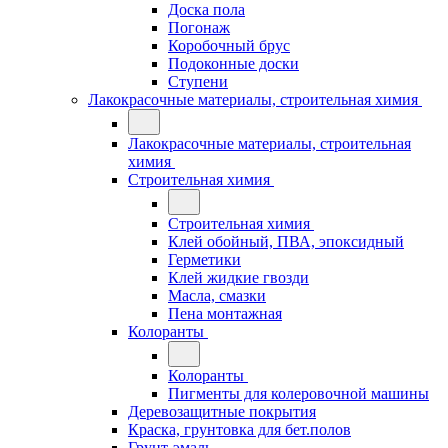
Доска пола
Погонаж
Коробочный брус
Подоконные доски
Ступени
Лакокрасочные материалы, строительная химия
Лакокрасочные материалы, строительная
химия
Строительная химия
Строительная химия
Клей обойный, ПВА, эпоксидный
Герметики
Клей жидкие гвозди
Масла, смазки
Пена монтажная
Колоранты
Колоранты
Пигменты для колеровочной машины
Деревозащитные покрытия
Краска, грунтовка для бет.полов
Грунт-эмаль