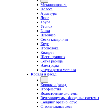
Металлопрокат
Полоса
Арматура
Лист
Труба
Уголок
Балка
Швеллер
Сетка кладочная
Круг
Проволока
Квадрат
Шестигранник
Сетка рабица
Электроды
услуги резки металла
Кровля и фасад
Кровля и фасад
Профнастил
Водосточные системы
Вентилируемые фасадные системы
Сайдинг бревно, брус
Строительные леса