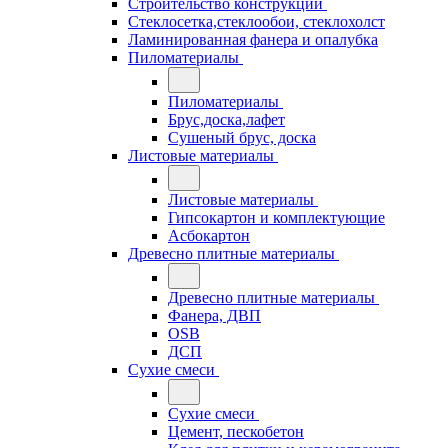
Строительство конструкций
Стеклосетка,стеклообои, стеклохолст
Ламинированная фанера и опалубка
Пиломатериалы
Пиломатериалы
Брус,доска,лафет
Сушеный брус, доска
Листовые материалы
Листовые материалы
Гипсокартон и комплектующие
Асбокартон
Древесно плитные материалы
Древесно плитные материалы
Фанера, ДВП
OSB
ДСП
Сухие смеси
Сухие смеси
Цемент, пескобетон