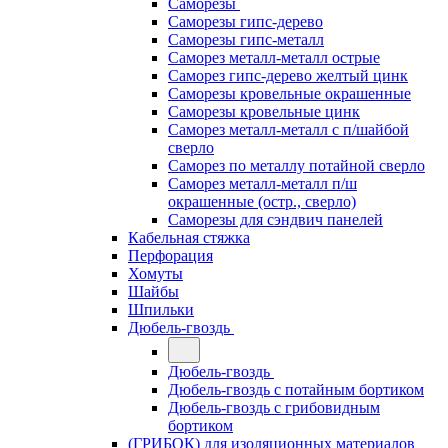
Саморезы
Саморезы гипс-дерево
Саморезы гипс-металл
Саморез металл-металл острые
Саморез гипс-дерево желтый цинк
Саморезы кровельные окрашенные
Саморезы кровельные цинк
Саморез металл-металл с п/шайбой
сверло
Саморез по металлу потайной сверло
Саморез металл-металл п/ш
окрашенные (остр., сверло)
Саморезы для сэндвич панелей
Кабельная стяжка
Перфорация
Хомуты
Шайбы
Шпильки
Дюбель-гвоздь
Дюбель-гвоздь
Дюбель-гвоздь с потайным бортиком
Дюбель-гвоздь с грибовидным
бортиком
(ГРИБОК) для изоляционных материалов