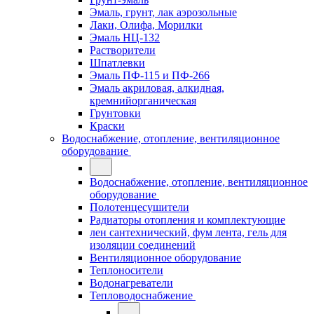
Эмаль, грунт, лак аэрозольные
Лаки, Олифа, Морилки
Эмаль НЦ-132
Растворители
Шпатлевки
Эмаль ПФ-115 и ПФ-266
Эмаль акриловая, алкидная,
кремнийорганическая
Грунтовки
Краски
Водоснабжение, отопление, вентиляционное
оборудование
Водоснабжение, отопление, вентиляционное
оборудование
Полотенцесушители
Радиаторы отопления и комплектующие
лен сантехнический, фум лента, гель для
изоляции соединений
Вентиляционное оборудование
Теплоносители
Водонагреватели
Тепловодоснабжение