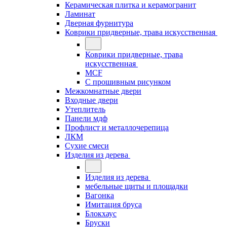
Керамическая плитка и керамогранит
Ламинат
Дверная фурнитура
Коврики придверные, трава искусственная
Коврики придверные, трава
искусственная
MCF
С прошивным рисунком
Межкомнатные двери
Входные двери
Утеплитель
Панели мдф
Профлист и металлочерепица
ЛКМ
Сухие смеси
Изделия из дерева
Изделия из дерева
мебельные щиты и площадки
Вагонка
Имитация бруса
Блокхаус
Бруски