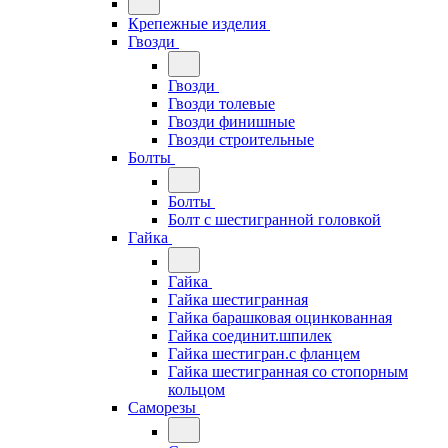
Крепежные изделия
Гвозди
Гвозди
Гвозди толевые
Гвозди финишные
Гвозди строительные
Болты
Болты
Болт с шестигранной головкой
Гайка
Гайка
Гайка шестигранная
Гайка барашковая оцинкованная
Гайка соединит.шпилек
Гайка шестигран.с фланцем
Гайка шестигранная со стопорным
кольцом
Саморезы