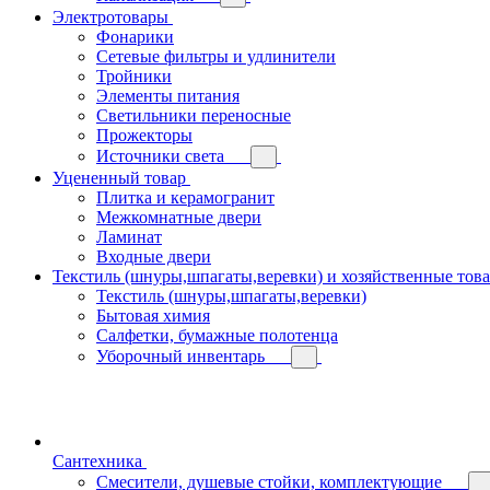
Электротовары
Фонарики
Сетевые фильтры и удлинители
Тройники
Элементы питания
Светильники переносные
Прожекторы
Источники света
Уцененный товар
Плитка и керамогранит
Межкомнатные двери
Ламинат
Входные двери
Текстиль (шнуры,шпагаты,веревки) и хозяйственные тов
Текстиль (шнуры,шпагаты,веревки)
Бытовая химия
Салфетки, бумажные полотенца
Уборочный инвентарь
Сантехника
Смесители, душевые стойки, комплектующие