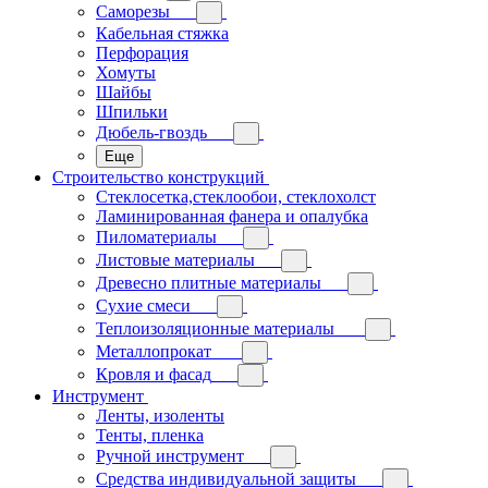
Саморезы
Кабельная стяжка
Перфорация
Хомуты
Шайбы
Шпильки
Дюбель-гвоздь
Еще
Строительство конструкций
Стеклосетка,стеклообои, стеклохолст
Ламинированная фанера и опалубка
Пиломатериалы
Листовые материалы
Древесно плитные материалы
Сухие смеси
Теплоизоляционные материалы
Металлопрокат
Кровля и фасад
Инструмент
Ленты, изоленты
Тенты, пленка
Ручной инструмент
Средства индивидуальной защиты