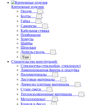
Крепежные изделия
Гвозди
Болты
Гайка
Саморезы
Кабельная стяжка
Перфорация
Хомуты
Шайбы
Шпильки
Дюбель-гвоздь
Еще
Строительство конструкций
Стеклосетка,стеклообои, стеклохолст
Ламинированная фанера и опалубка
Пиломатериалы
Листовые материалы
Древесно плитные материалы
Сухие смеси
Теплоизоляционные материалы
Металлопрокат
Кровля и фасад