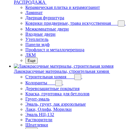
РАСПРОДАЖА
Керамическая плитка и керамогранит
Ламинат
Дверная фурнитура
Коврики придверные, трава искусственная
Межкомнатные двери
Входные двери
Утеплитель
Панели мдф
Профлист и металлочерепица
ЛКМ
Еще
Лакокрасочные материалы, строительная химия
Строительная химия
Колоранты
Деревозащитные покрытия
Краска, грунтовка для бет.полов
Грунт-эмаль
Эмаль, грунт, лак аэрозольные
Лаки, Олифа, Морилки
Эмаль НЦ-132
Растворители
Шпатлевки