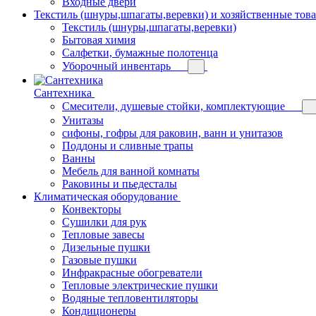
Входные двери
Текстиль (шнуры,шпагаты,веревки) и хозяйственные тов
Текстиль (шнуры,шпагаты,веревки)
Бытовая химия
Салфетки, бумажные полотенца
Уборочный инвентарь
Сантехника
Смесители, душевые стойки, комплектующие
Унитазы
сифоны, гофры для раковин, ванн и унитазов
Поддоны и сливные трапы
Ванны
Мебель для ванной комнаты
Раковины и пьедесталы
Климатическая оборудование
Конвекторы
Сушилки для рук
Тепловые завесы
Дизельные пушки
Газовые пушки
Инфракрасные обогреватели
Тепловые электрические пушки
Водяные тепловентиляторы
Кондиционеры