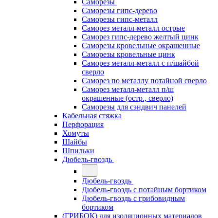
Саморезы
Саморезы гипс-дерево
Саморезы гипс-металл
Саморез металл-металл острые
Саморез гипс-дерево желтый цинк
Саморезы кровельные окрашенные
Саморезы кровельные цинк
Саморез металл-металл с п/шайбой
сверло
Саморез по металлу потайной сверло
Саморез металл-металл п/ш
окрашенные (остр., сверло)
Саморезы для сэндвич панелей
Кабельная стяжка
Перфорация
Хомуты
Шайбы
Шпильки
Дюбель-гвоздь
Дюбель-гвоздь
Дюбель-гвоздь с потайным бортиком
Дюбель-гвоздь с грибовидным
бортиком
(ГРИБОК) для изоляционных материалов