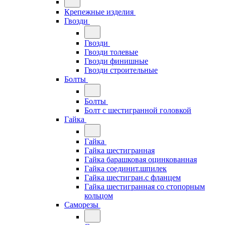
Крепежные изделия
Гвозди
Гвозди
Гвозди толевые
Гвозди финишные
Гвозди строительные
Болты
Болты
Болт с шестигранной головкой
Гайка
Гайка
Гайка шестигранная
Гайка барашковая оцинкованная
Гайка соединит.шпилек
Гайка шестигран.с фланцем
Гайка шестигранная со стопорным
кольцом
Саморезы