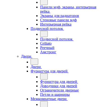
Панели мдф, экраны, интерьерная
рейка
Экраны для радиаторов
Стеновые панели мдф
Интерьерная рейка
Подвесной потолок
Подвесной потолок
Griliato
Реечный
Амстронг
Двери
Двери
Фурнитура для дверей
Фурнитура для дверей
Доводчики для дверей
Ограничители дверные
Петли и шарниры
Межкомнатные двери