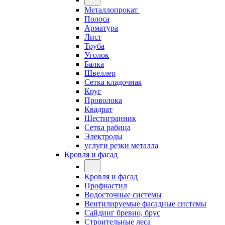
Металлопрокат
Полоса
Арматура
Лист
Труба
Уголок
Балка
Швеллер
Сетка кладочная
Круг
Проволока
Квадрат
Шестигранник
Сетка рабица
Электроды
услуги резки металла
Кровля и фасад
Кровля и фасад
Профнастил
Водосточные системы
Вентилируемые фасадные системы
Сайдинг бревно, брус
Строительные леса