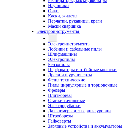
Респираторы, маски, фильтры
Наушники
Очки
Каски, жилеты
Перчатки, рукавицы, краги
Маски сварщика
Электроинструменты
Электроинструменты
Лобзики и сабельные пилы
Шлифмашины
Электропилы
Бензопилы
Перфораторы и отбойные молотки
Дрели и шуруповерты
Фены технические
Пилы циркулярные и торцовочные
Фрезеры
Плиткорезы
Станки точильные
Электрорубанки
Дальномеры и лазерные уровни
Штроборезы
Гайковерты
Зарядные устройства и аккумуляторы