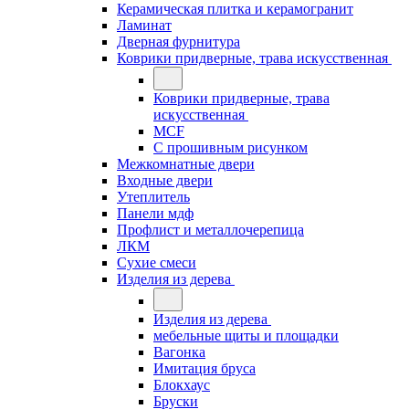
Керамическая плитка и керамогранит
Ламинат
Дверная фурнитура
Коврики придверные, трава искусственная
Коврики придверные, трава
искусственная
MCF
С прошивным рисунком
Межкомнатные двери
Входные двери
Утеплитель
Панели мдф
Профлист и металлочерепица
ЛКМ
Сухие смеси
Изделия из дерева
Изделия из дерева
мебельные щиты и площадки
Вагонка
Имитация бруса
Блокхаус
Бруски