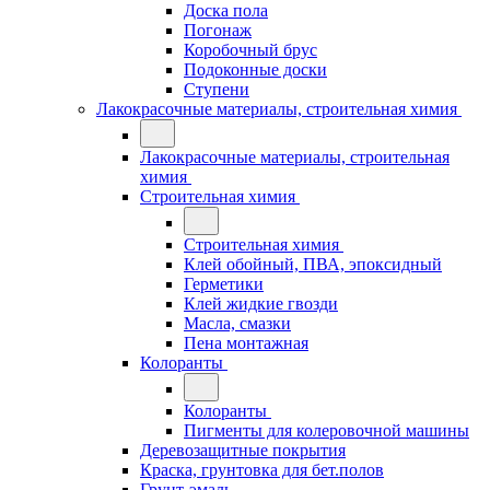
Доска пола
Погонаж
Коробочный брус
Подоконные доски
Ступени
Лакокрасочные материалы, строительная химия
Лакокрасочные материалы, строительная
химия
Строительная химия
Строительная химия
Клей обойный, ПВА, эпоксидный
Герметики
Клей жидкие гвозди
Масла, смазки
Пена монтажная
Колоранты
Колоранты
Пигменты для колеровочной машины
Деревозащитные покрытия
Краска, грунтовка для бет.полов
Грунт-эмаль