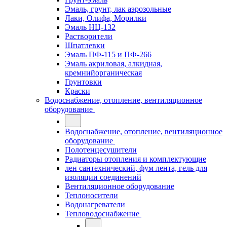
Эмаль, грунт, лак аэрозольные
Лаки, Олифа, Морилки
Эмаль НЦ-132
Растворители
Шпатлевки
Эмаль ПФ-115 и ПФ-266
Эмаль акриловая, алкидная,
кремнийорганическая
Грунтовки
Краски
Водоснабжение, отопление, вентиляционное
оборудование
Водоснабжение, отопление, вентиляционное
оборудование
Полотенцесушители
Радиаторы отопления и комплектующие
лен сантехнический, фум лента, гель для
изоляции соединений
Вентиляционное оборудование
Теплоносители
Водонагреватели
Тепловодоснабжение