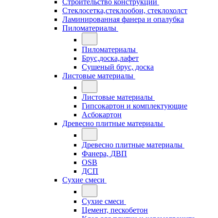
Строительство конструкций
Стеклосетка,стеклообои, стеклохолст
Ламинированная фанера и опалубка
Пиломатериалы
Пиломатериалы
Брус,доска,лафет
Сушеный брус, доска
Листовые материалы
Листовые материалы
Гипсокартон и комплектующие
Асбокартон
Древесно плитные материалы
Древесно плитные материалы
Фанера, ДВП
OSB
ДСП
Сухие смеси
Сухие смеси
Цемент, пескобетон