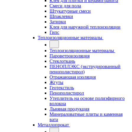
Клея для плитки и керамогранита
Смеси для пола
Штукатурные смеси
Шпаклевки
Затирки
Клея для наружной теплоизоляции
Гипс
Теплоизоляционные материалы
Теплоизоляционные материалы
Пароветроизоляция
Стеклоткань
ПЕНОПЛЭКС (экструдированный
пенополистирол)
Отражающая изоляция
Жгуты
Геотекстиль
Пенополистирол
Утеплитель на основе полиэфирного
волокна
Льняная продукция
Минераловатные плиты и каменная
вата
Металлопрокат