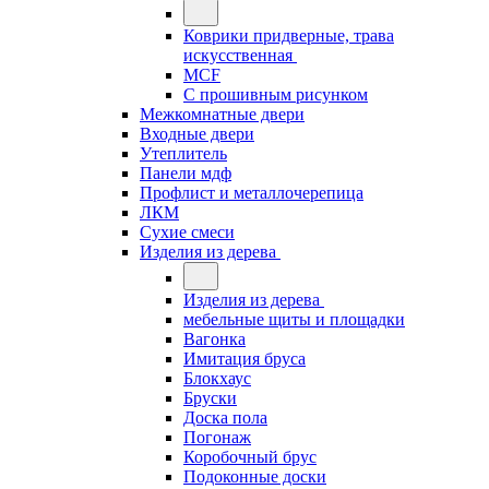
Коврики придверные, трава
искусственная
MCF
С прошивным рисунком
Межкомнатные двери
Входные двери
Утеплитель
Панели мдф
Профлист и металлочерепица
ЛКМ
Сухие смеси
Изделия из дерева
Изделия из дерева
мебельные щиты и площадки
Вагонка
Имитация бруса
Блокхаус
Бруски
Доска пола
Погонаж
Коробочный брус
Подоконные доски