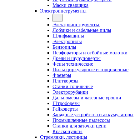
Маски сварщика
Электроинструменты
Электроинструменты
Лобзики и сабельные пилы
Шлифмашины
Электропилы
Бензопилы
Перфораторы и отбойные молотки
Дрели и шуруповерты
Фены технические
Пилы циркулярные и торцовочные
Фрезеры
Плиткорезы
Станки точильные
Электрорубанки
Дальномеры и лазерные уровни
Штроборезы
Гайковерты
Зарядные устройства и аккумуляторы
Промышленные пылесосы
Станки для заточки цепи
Краскопульты
Стремянки, лестницы