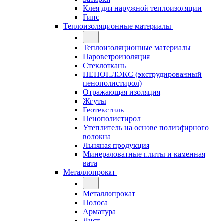
Клея для наружной теплоизоляции
Гипс
Теплоизоляционные материалы
Теплоизоляционные материалы
Пароветроизоляция
Стеклоткань
ПЕНОПЛЭКС (экструдированный
пенополистирол)
Отражающая изоляция
Жгуты
Геотекстиль
Пенополистирол
Утеплитель на основе полиэфирного
волокна
Льняная продукция
Минераловатные плиты и каменная
вата
Металлопрокат
Металлопрокат
Полоса
Арматура
Лист