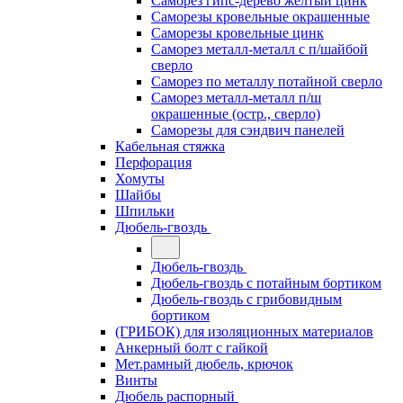
Саморез гипс-дерево желтый цинк
Саморезы кровельные окрашенные
Саморезы кровельные цинк
Саморез металл-металл с п/шайбой
сверло
Саморез по металлу потайной сверло
Саморез металл-металл п/ш
окрашенные (остр., сверло)
Саморезы для сэндвич панелей
Кабельная стяжка
Перфорация
Хомуты
Шайбы
Шпильки
Дюбель-гвоздь
Дюбель-гвоздь
Дюбель-гвоздь с потайным бортиком
Дюбель-гвоздь с грибовидным
бортиком
(ГРИБОК) для изоляционных материалов
Анкерный болт с гайкой
Мет.рамный дюбель, крючок
Винты
Дюбель распорный