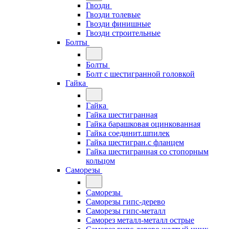
Гвозди
Гвозди толевые
Гвозди финишные
Гвозди строительные
Болты
Болты
Болт с шестигранной головкой
Гайка
Гайка
Гайка шестигранная
Гайка барашковая оцинкованная
Гайка соединит.шпилек
Гайка шестигран.с фланцем
Гайка шестигранная со стопорным
кольцом
Саморезы
Саморезы
Саморезы гипс-дерево
Саморезы гипс-металл
Саморез металл-металл острые