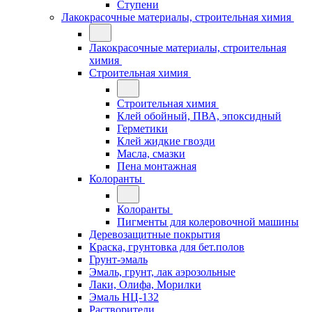
Ступени
Лакокрасочные материалы, строительная химия
Лакокрасочные материалы, строительная
химия
Строительная химия
Строительная химия
Клей обойный, ПВА, эпоксидный
Герметики
Клей жидкие гвозди
Масла, смазки
Пена монтажная
Колоранты
Колоранты
Пигменты для колеровочной машины
Деревозащитные покрытия
Краска, грунтовка для бет.полов
Грунт-эмаль
Эмаль, грунт, лак аэрозольные
Лаки, Олифа, Морилки
Эмаль НЦ-132
Растворители