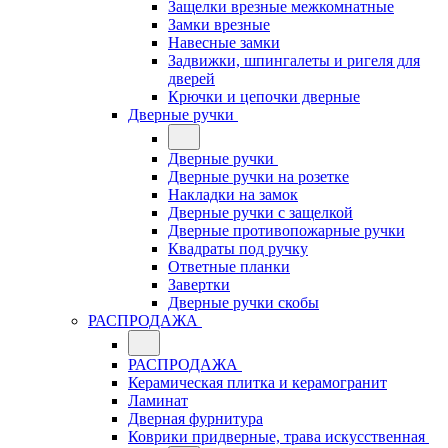
Защелки врезные межкомнатные
Замки врезные
Навесные замки
Задвижки, шпингалеты и ригеля для
дверей
Крючки и цепочки дверные
Дверные ручки
Дверные ручки
Дверные ручки на розетке
Накладки на замок
Дверные ручки с защелкой
Дверные противопожарные ручки
Квадраты под ручку
Ответные планки
Завертки
Дверные ручки скобы
РАСПРОДАЖА
РАСПРОДАЖА
Керамическая плитка и керамогранит
Ламинат
Дверная фурнитура
Коврики придверные, трава искусственная