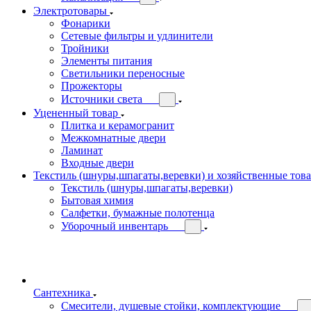
Электротовары
Фонарики
Сетевые фильтры и удлинители
Тройники
Элементы питания
Светильники переносные
Прожекторы
Источники света
Уцененный товар
Плитка и керамогранит
Межкомнатные двери
Ламинат
Входные двери
Текстиль (шнуры,шпагаты,веревки) и хозяйственные тов
Текстиль (шнуры,шпагаты,веревки)
Бытовая химия
Салфетки, бумажные полотенца
Уборочный инвентарь
Сантехника
Смесители, душевые стойки, комплектующие