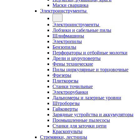
Маски сварщика
Электроинструменты
Электроинструменты
Лобзики и сабельные пилы
Шлифмашины
Электропилы
Бензопилы
Перфораторы и отбойные молотки
Дрели и шуруповерты
Фены технические
Пилы циркулярные и торцовочные
Фрезеры
Плиткорезы
Станки точильные
Электрорубанки
Дальномеры и лазерные уровни
Штроборезы
Гайковерты
Зарядные устройства и аккумуляторы
Промышленные пылесосы
Станки для заточки цепи
Краскопульты
Стремянки, лестницы