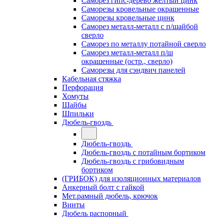
Саморез гипс-дерево желтый цинк
Саморезы кровельные окрашенные
Саморезы кровельные цинк
Саморез металл-металл с п/шайбой
сверло
Саморез по металлу потайной сверло
Саморез металл-металл п/ш
окрашенные (остр., сверло)
Саморезы для сэндвич панелей
Кабельная стяжка
Перфорация
Хомуты
Шайбы
Шпильки
Дюбель-гвоздь
Дюбель-гвоздь
Дюбель-гвоздь с потайным бортиком
Дюбель-гвоздь с грибовидным
бортиком
(ГРИБОК) для изоляционных материалов
Анкерный болт с гайкой
Мет.рамный дюбель, крючок
Винты
Дюбель распорный