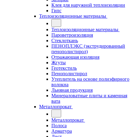
Клея для наружной теплоизоляции
Гипс
Теплоизоляционные материалы
Теплоизоляционные материалы
Пароветроизоляция
Стеклоткань
ПЕНОПЛЭКС (экструдированный
пенополистирол)
Отражающая изоляция
Жгуты
Геотекстиль
Пенополистирол
Утеплитель на основе полиэфирного
волокна
Льняная продукция
Минераловатные плиты и каменная
вата
Металлопрокат
Металлопрокат
Полоса
Арматура
Лист