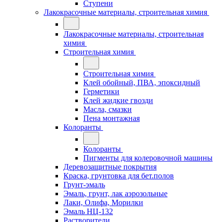
Ступени
Лакокрасочные материалы, строительная химия
Лакокрасочные материалы, строительная
химия
Строительная химия
Строительная химия
Клей обойный, ПВА, эпоксидный
Герметики
Клей жидкие гвозди
Масла, смазки
Пена монтажная
Колоранты
Колоранты
Пигменты для колеровочной машины
Деревозащитные покрытия
Краска, грунтовка для бет.полов
Грунт-эмаль
Эмаль, грунт, лак аэрозольные
Лаки, Олифа, Морилки
Эмаль НЦ-132
Растворители