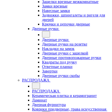
Защелки врезные межкомнатные
Замки врезные
Навесные замки
Задвижки, шпингалеты и ригеля для
дверей
Крючки и цепочки дверные
Дверные ручки
Дверные ручки
Дверные ручки на розетке
Накладки на замок
Дверные ручки с защелкой
Дверные противопожарные ручки
Квадраты под ручку
Ответные планки
Завертки
Дверные ручки скобы
РАСПРОДАЖА
РАСПРОДАЖА
Керамическая плитка и керамогранит
Ламинат
Дверная фурнитура
Коврики придверные, трава искусственная