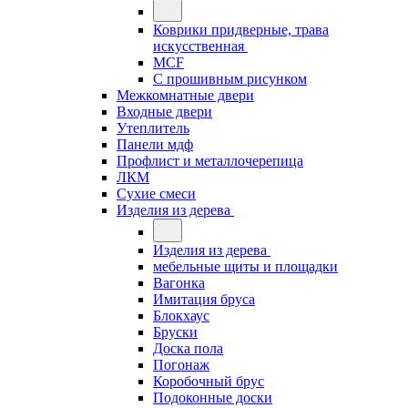
Коврики придверные, трава
искусственная
MCF
С прошивным рисунком
Межкомнатные двери
Входные двери
Утеплитель
Панели мдф
Профлист и металлочерепица
ЛКМ
Сухие смеси
Изделия из дерева
Изделия из дерева
мебельные щиты и площадки
Вагонка
Имитация бруса
Блокхаус
Бруски
Доска пола
Погонаж
Коробочный брус
Подоконные доски