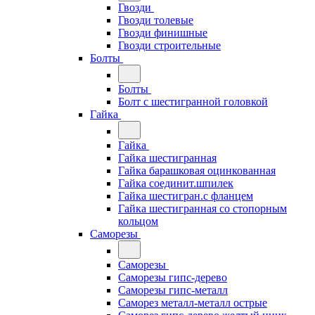
Гвозди
Гвозди толевые
Гвозди финишные
Гвозди строительные
Болты
Болты
Болт с шестигранной головкой
Гайка
Гайка
Гайка шестигранная
Гайка барашковая оцинкованная
Гайка соединит.шпилек
Гайка шестигран.с фланцем
Гайка шестигранная со стопорным
кольцом
Саморезы
Саморезы
Саморезы гипс-дерево
Саморезы гипс-металл
Саморез металл-металл острые