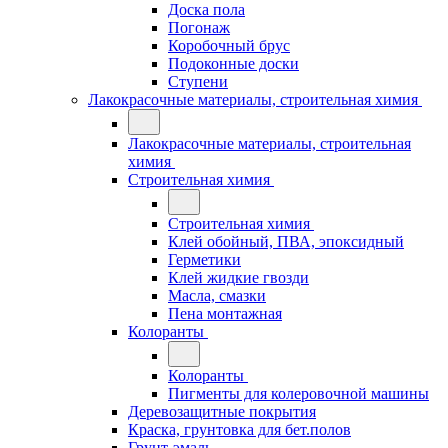
Доска пола
Погонаж
Коробочный брус
Подоконные доски
Ступени
Лакокрасочные материалы, строительная химия
Лакокрасочные материалы, строительная
химия
Строительная химия
Строительная химия
Клей обойный, ПВА, эпоксидный
Герметики
Клей жидкие гвозди
Масла, смазки
Пена монтажная
Колоранты
Колоранты
Пигменты для колеровочной машины
Деревозащитные покрытия
Краска, грунтовка для бет.полов
Грунт-эмаль