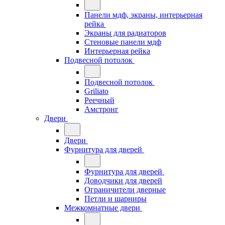
Панели мдф, экраны, интерьерная
рейка
Экраны для радиаторов
Стеновые панели мдф
Интерьерная рейка
Подвесной потолок
Подвесной потолок
Griliato
Реечный
Амстронг
Двери
Двери
Фурнитура для дверей
Фурнитура для дверей
Доводчики для дверей
Ограничители дверные
Петли и шарниры
Межкомнатные двери