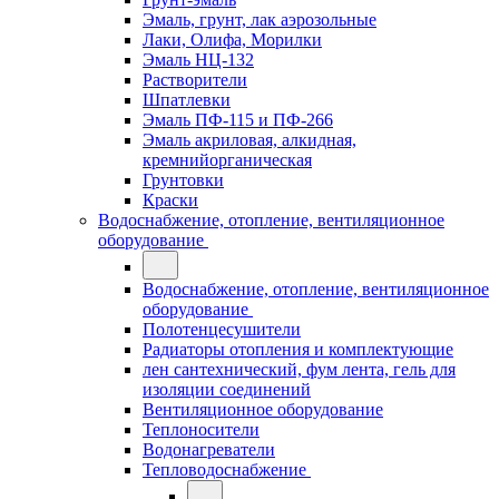
Эмаль, грунт, лак аэрозольные
Лаки, Олифа, Морилки
Эмаль НЦ-132
Растворители
Шпатлевки
Эмаль ПФ-115 и ПФ-266
Эмаль акриловая, алкидная,
кремнийорганическая
Грунтовки
Краски
Водоснабжение, отопление, вентиляционное
оборудование
Водоснабжение, отопление, вентиляционное
оборудование
Полотенцесушители
Радиаторы отопления и комплектующие
лен сантехнический, фум лента, гель для
изоляции соединений
Вентиляционное оборудование
Теплоносители
Водонагреватели
Тепловодоснабжение