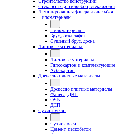
Строительство конструкций
Стеклосетка,стеклообои, стеклохолст
Ламинированная фанера и опалубка
Пиломатериалы
Пиломатериалы
Брус,доска,лафет
Сушеный брус, доска
Листовые материалы
Листовые материалы
Гипсокартон и комплектующие
Асбокартон
Древесно плитные материалы
Древесно плитные материалы
Фанера, ДВП
OSB
ДСП
Сухие смеси
Сухие смеси
Цемент, пескобетон