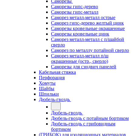
Саморезы
Саморезы гипс-дерево
Саморезы гипс-металл
Саморез металл-металл острые
Саморез гипс-дерево желтый цинк
Саморезы кровельные окрашенные
Саморезы кровельные цинк
Саморез металл-металл с п/шайбой
сверло
Саморез по металлу потайной сверло
Саморез металл-металл п/ш
окрашенные (остр., сверло)
Саморезы для сэндвич панелей
Кабельная стяжка
Перфорация
Хомуты
Шайбы
Шпильки
Дюбель-гвоздь
Дюбель-гвоздь
Дюбель-гвоздь с потайным бортиком
Дюбель-гвоздь с грибовидным
бортиком
(ГРИБОК) для изоляционных материалов