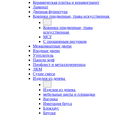
Керамическая плитка и керамогранит
Ламинат
Дверная фурнитура
Коврики придверные, трава искусственная
Коврики придверные, трава
искусственная
MCF
С прошивным рисунком
Межкомнатные двери
Входные двери
Утеплитель
Панели мдф
Профлист и металлочерепица
ЛКМ
Сухие смеси
Изделия из дерева
Изделия из дерева
мебельные щиты и площадки
Вагонка
Имитация бруса
Блокхаус
Бруски