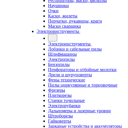
Респираторы, маски, фильтры
Наушники
Очки
Каски, жилеты
Перчатки, рукавицы, краги
Маски сварщика
Электроинструменты
Электроинструменты
Лобзики и сабельные пилы
Шлифмашины
Электропилы
Бензопилы
Перфораторы и отбойные молотки
Дрели и шуруповерты
Фены технические
Пилы циркулярные и торцовочные
Фрезеры
Плиткорезы
Станки точильные
Электрорубанки
Дальномеры и лазерные уровни
Штроборезы
Гайковерты
Зарядные устройства и аккумуляторы