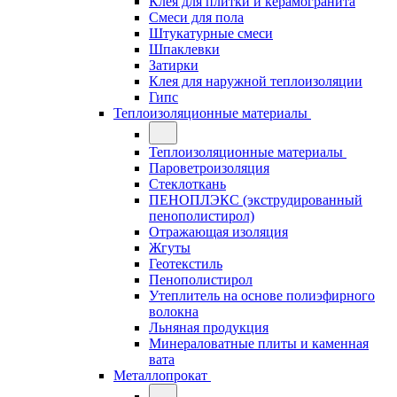
Клея для плитки и керамогранита
Смеси для пола
Штукатурные смеси
Шпаклевки
Затирки
Клея для наружной теплоизоляции
Гипс
Теплоизоляционные материалы
Теплоизоляционные материалы
Пароветроизоляция
Стеклоткань
ПЕНОПЛЭКС (экструдированный
пенополистирол)
Отражающая изоляция
Жгуты
Геотекстиль
Пенополистирол
Утеплитель на основе полиэфирного
волокна
Льняная продукция
Минераловатные плиты и каменная
вата
Металлопрокат