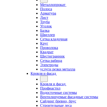
Металлопрокат
Полоса
Арматура
Лист
Труба
Уголок
Балка
Швеллер
Сетка кладочная
Круг
Проволока
Квадрат
Шестигранник
Сетка рабица
Электроды
услуги резки металла
Кровля и фасад
Кровля и фасад
Профнастил
Водосточные системы
Вентилируемые фасадные системы
Сайдинг бревно, брус
Строительные леса