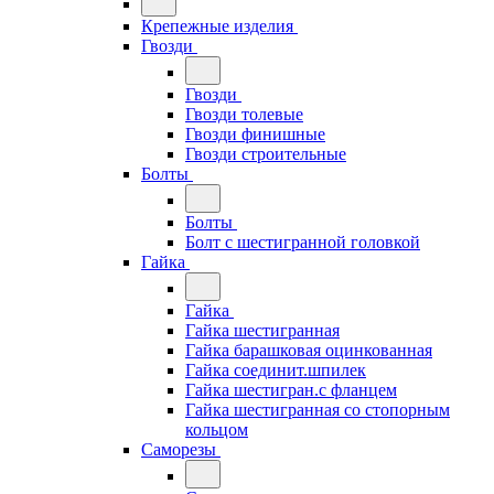
Крепежные изделия
Гвозди
Гвозди
Гвозди толевые
Гвозди финишные
Гвозди строительные
Болты
Болты
Болт с шестигранной головкой
Гайка
Гайка
Гайка шестигранная
Гайка барашковая оцинкованная
Гайка соединит.шпилек
Гайка шестигран.с фланцем
Гайка шестигранная со стопорным
кольцом
Саморезы