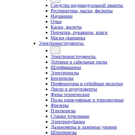
Средства индивидуальной защиты
Респираторы, маски, фильтры
Наушники
Очки
Каски, жилеты
Перчатки, рукавицы, краги
Маски сварщика
Электроинструменты
Электроинструменты
Лобзики и сабельные пилы
Шлифмашины
Электропилы
Бензопилы
Перфораторы и отбойные молотки
Дрели и шуруповерты
Фены технические
Пилы циркулярные и торцовочные
Фрезеры
Плиткорезы
Станки точильные
Электрорубанки
Дальномеры и лазерные уровни
Штроборезы