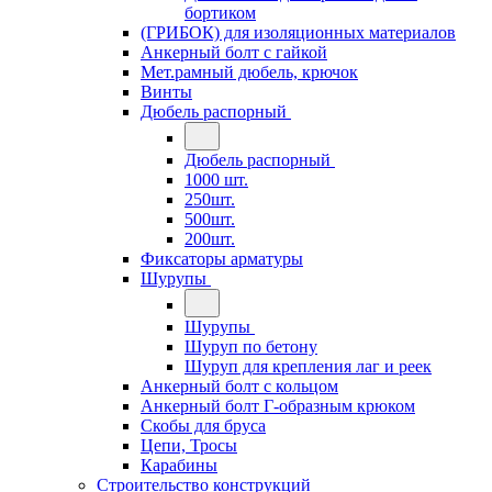
бортиком
(ГРИБОК) для изоляционных материалов
Анкерный болт с гайкой
Мет.рамный дюбель, крючок
Винты
Дюбель распорный
Дюбель распорный
1000 шт.
250шт.
500шт.
200шт.
Фиксаторы арматуры
Шурупы
Шурупы
Шуруп по бетону
Шуруп для крепления лаг и реек
Анкерный болт с кольцом
Анкерный болт Г-образным крюком
Скобы для бруса
Цепи, Тросы
Карабины
Строительство конструкций