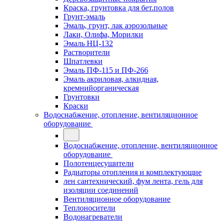
Краска, грунтовка для бет.полов
Грунт-эмаль
Эмаль, грунт, лак аэрозольные
Лаки, Олифа, Морилки
Эмаль НЦ-132
Растворители
Шпатлевки
Эмаль ПФ-115 и ПФ-266
Эмаль акриловая, алкидная,
кремнийорганическая
Грунтовки
Краски
Водоснабжение, отопление, вентиляционное
оборудование
Водоснабжение, отопление, вентиляционное
оборудование
Полотенцесушители
Радиаторы отопления и комплектующие
лен сантехнический, фум лента, гель для
изоляции соединений
Вентиляционное оборудование
Теплоносители
Водонагреватели