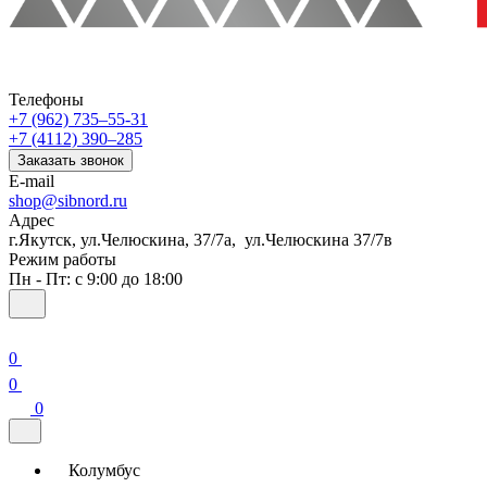
Телефоны
+7 (962) 735‒55-31
+7 (4112) 390‒285
Заказать звонок
E-mail
shop@sibnord.ru
Адрес
​г.Якутск, ул.Челюскина, 37/7а, ул.Челюскина 37/7в
Режим работы
Пн - Пт: с 9:00 до 18:00
0
0
0
Колумбус