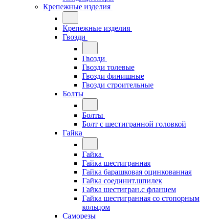
Крепежные изделия
Крепежные изделия
Гвозди
Гвозди
Гвозди толевые
Гвозди финишные
Гвозди строительные
Болты
Болты
Болт с шестигранной головкой
Гайка
Гайка
Гайка шестигранная
Гайка барашковая оцинкованная
Гайка соединит.шпилек
Гайка шестигран.с фланцем
Гайка шестигранная со стопорным
кольцом
Саморезы