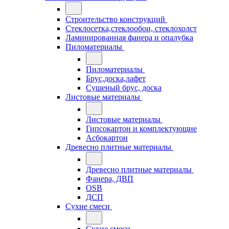
Строительство конструкций
Стеклосетка,стеклообои, стеклохолст
Ламинированная фанера и опалубка
Пиломатериалы
Пиломатериалы
Брус,доска,лафет
Сушеный брус, доска
Листовые материалы
Листовые материалы
Гипсокартон и комплектующие
Асбокартон
Древесно плитные материалы
Древесно плитные материалы
Фанера, ДВП
OSB
ДСП
Сухие смеси
Сухие смеси