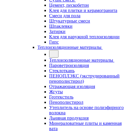
Цемент, пескобетон
Клея для плитки и керамогранита
Смеси для пола
Штукатурные смеси
Шпаклевки
Затирки
Клея для наружной теплоизоляции
Гипс
Теплоизоляционные материалы
Теплоизоляционные материалы
Пароветроизоляция
Стеклоткань
ПЕНОПЛЭКС (экструдированный
пенополистирол)
Отражающая изоляция
Жгуты
Геотекстиль
Пенополистирол
Утеплитель на основе полиэфирного
волокна
Льняная продукция
Минераловатные плиты и каменная
вата