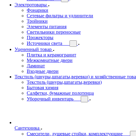
Электротовары
Фонарики
Сетевые фильтры и удлинители
Тройники
Элементы питания
Светильники переносные
Прожекторы
Источники света
Уцененный товар
Плитка и керамогранит
Межкомнатные двери
Ламинат
Входные двери
Текстиль (шнуры,шпагаты,веревки) и хозяйственные тов
Текстиль (шнуры,шпагаты,веревки)
Бытовая химия
Салфетки, бумажные полотенца
Уборочный инвентарь
Сантехника
Смесители, душевые стойки, комплектующие