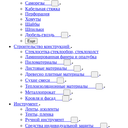
Саморезы
Кабельная стяжка
Перфорация
Хомуты
Шайбы
Шпильки
Дюбель-гвоздь
Еще
Строительство конструкций
Стеклосетка,стеклообои, стеклохолст
Ламинированная фанера и опалубка
Пиломатериалы
Листовые материалы
Древесно плитные материалы
Сухие смеси
Теплоизоляционные материалы
Металлопрокат
Кровля и фасад
Инструмент
Ленты, изоленты
Тенты, пленка
Ручной инструмент
Средства индивидуальной защиты