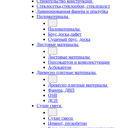
Строительство конструкций
Стеклосетка,стеклообои, стеклохолст
Ламинированная фанера и опалубка
Пиломатериалы
Пиломатериалы
Брус,доска,лафет
Сушеный брус, доска
Листовые материалы
Листовые материалы
Гипсокартон и комплектующие
Асбокартон
Древесно плитные материалы
Древесно плитные материалы
Фанера, ДВП
OSB
ДСП
Сухие смеси
Сухие смеси
Цемент, пескобетон