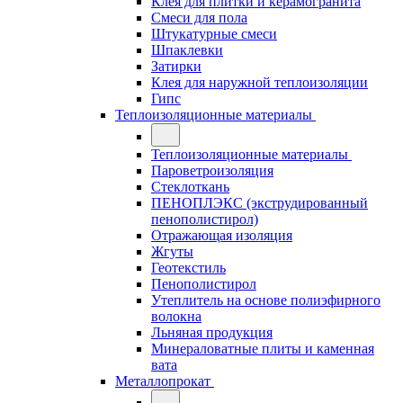
Клея для плитки и керамогранита
Смеси для пола
Штукатурные смеси
Шпаклевки
Затирки
Клея для наружной теплоизоляции
Гипс
Теплоизоляционные материалы
Теплоизоляционные материалы
Пароветроизоляция
Стеклоткань
ПЕНОПЛЭКС (экструдированный
пенополистирол)
Отражающая изоляция
Жгуты
Геотекстиль
Пенополистирол
Утеплитель на основе полиэфирного
волокна
Льняная продукция
Минераловатные плиты и каменная
вата
Металлопрокат