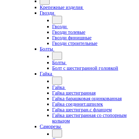
Крепежные изделия
Гвозди
Гвозди
Гвозди толевые
Гвозди финишные
Гвозди строительные
Болты
Болты
Болт с шестигранной головкой
Гайка
Гайка
Гайка шестигранная
Гайка барашковая оцинкованная
Гайка соединит.шпилек
Гайка шестигран.с фланцем
Гайка шестигранная со стопорным
кольцом
Саморезы