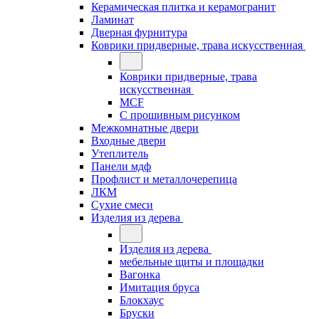
Керамическая плитка и керамогранит
Ламинат
Дверная фурнитура
Коврики придверные, трава искусственная
Коврики придверные, трава
искусственная
MCF
С прошивным рисунком
Межкомнатные двери
Входные двери
Утеплитель
Панели мдф
Профлист и металлочерепица
ЛКМ
Сухие смеси
Изделия из дерева
Изделия из дерева
мебельные щиты и площадки
Вагонка
Имитация бруса
Блокхаус
Бруски