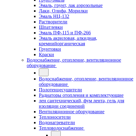
Эмаль, грунт, лак аэрозольные
Лаки, Олифа, Морилки
Эмаль НЦ-132
Растворители
Шпатлевки
Эмаль ПФ-115 и ПФ-266
Эмаль акриловая, алкидная,
кремнийорганическая
Грунтовки
Краски
Водоснабжение, отопление, вентиляционное
оборудование
Водоснабжение, отопление, вентиляционное
оборудование
Полотенцесушители
Радиаторы отопления и комплектующие
лен сантехнический, фум лента, гель для
изоляции соединений
Вентиляционное оборудование
Теплоносители
Водонагреватели
Тепловодоснабжение