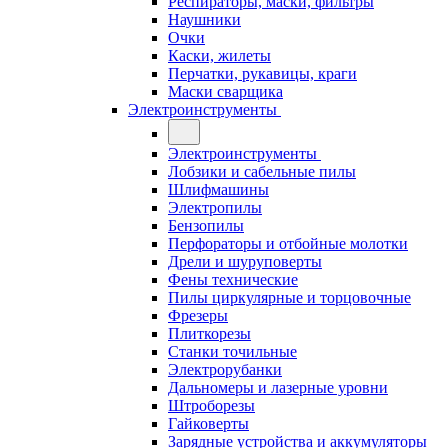
Респираторы, маски, фильтры
Наушники
Очки
Каски, жилеты
Перчатки, рукавицы, краги
Маски сварщика
Электроинструменты
Электроинструменты
Лобзики и сабельные пилы
Шлифмашины
Электропилы
Бензопилы
Перфораторы и отбойные молотки
Дрели и шуруповерты
Фены технические
Пилы циркулярные и торцовочные
Фрезеры
Плиткорезы
Станки точильные
Электрорубанки
Дальномеры и лазерные уровни
Штроборезы
Гайковерты
Зарядные устройства и аккумуляторы