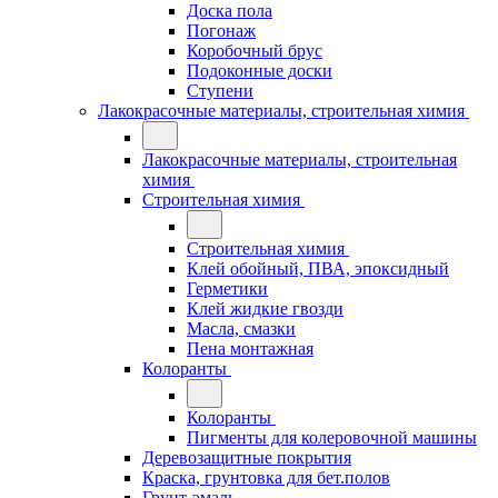
Доска пола
Погонаж
Коробочный брус
Подоконные доски
Ступени
Лакокрасочные материалы, строительная химия
Лакокрасочные материалы, строительная
химия
Строительная химия
Строительная химия
Клей обойный, ПВА, эпоксидный
Герметики
Клей жидкие гвозди
Масла, смазки
Пена монтажная
Колоранты
Колоранты
Пигменты для колеровочной машины
Деревозащитные покрытия
Краска, грунтовка для бет.полов
Грунт-эмаль