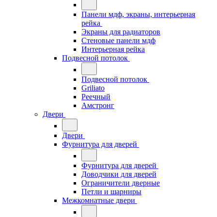
Панели мдф, экраны, интерьерная
рейка
Экраны для радиаторов
Стеновые панели мдф
Интерьерная рейка
Подвесной потолок
Подвесной потолок
Griliato
Реечный
Амстронг
Двери
Двери
Фурнитура для дверей
Фурнитура для дверей
Доводчики для дверей
Ограничители дверные
Петли и шарниры
Межкомнатные двери