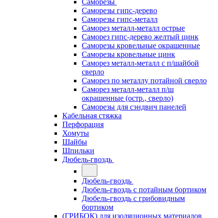
Саморезы
Саморезы гипс-дерево
Саморезы гипс-металл
Саморез металл-металл острые
Саморез гипс-дерево желтый цинк
Саморезы кровельные окрашенные
Саморезы кровельные цинк
Саморез металл-металл с п/шайбой
сверло
Саморез по металлу потайной сверло
Саморез металл-металл п/ш
окрашенные (остр., сверло)
Саморезы для сэндвич панелей
Кабельная стяжка
Перфорация
Хомуты
Шайбы
Шпильки
Дюбель-гвоздь
Дюбель-гвоздь
Дюбель-гвоздь с потайным бортиком
Дюбель-гвоздь с грибовидным
бортиком
(ГРИБОК) для изоляционных материалов