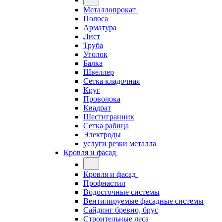
Металлопрокат
Полоса
Арматура
Лист
Труба
Уголок
Балка
Швеллер
Сетка кладочная
Круг
Проволока
Квадрат
Шестигранник
Сетка рабица
Электроды
услуги резки металла
Кровля и фасад
Кровля и фасад
Профнастил
Водосточные системы
Вентилируемые фасадные системы
Сайдинг бревно, брус
Строительные леса