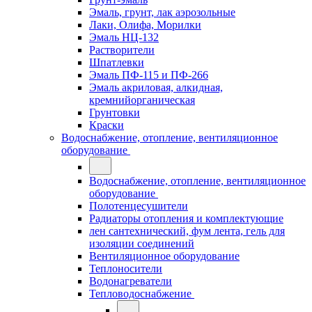
Эмаль, грунт, лак аэрозольные
Лаки, Олифа, Морилки
Эмаль НЦ-132
Растворители
Шпатлевки
Эмаль ПФ-115 и ПФ-266
Эмаль акриловая, алкидная,
кремнийорганическая
Грунтовки
Краски
Водоснабжение, отопление, вентиляционное
оборудование
Водоснабжение, отопление, вентиляционное
оборудование
Полотенцесушители
Радиаторы отопления и комплектующие
лен сантехнический, фум лента, гель для
изоляции соединений
Вентиляционное оборудование
Теплоносители
Водонагреватели
Тепловодоснабжение