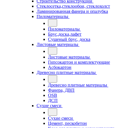
Строительство конструкций
Стеклосетка,стеклообои, стеклохолст
Ламинированная фанера и опалубка
Пиломатериалы
Пиломатериалы
Брус,доска,лафет
Сушеный брус, доска
Листовые материалы
Листовые материалы
Гипсокартон и комплектующие
Асбокартон
Древесно плитные материалы
Древесно плитные материалы
Фанера, ДВП
OSB
ДСП
Сухие смеси
Сухие смеси
Цемент, пескобетон