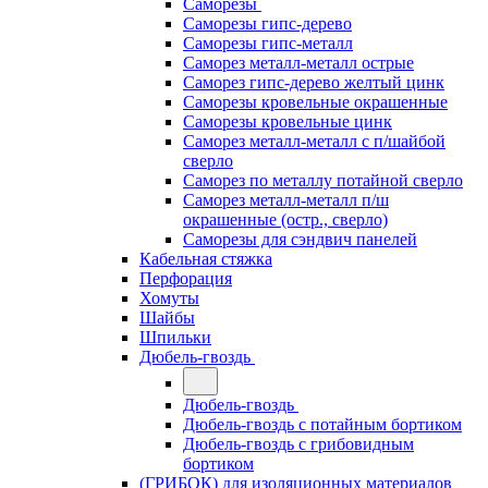
Саморезы
Саморезы гипс-дерево
Саморезы гипс-металл
Саморез металл-металл острые
Саморез гипс-дерево желтый цинк
Саморезы кровельные окрашенные
Саморезы кровельные цинк
Саморез металл-металл с п/шайбой
сверло
Саморез по металлу потайной сверло
Саморез металл-металл п/ш
окрашенные (остр., сверло)
Саморезы для сэндвич панелей
Кабельная стяжка
Перфорация
Хомуты
Шайбы
Шпильки
Дюбель-гвоздь
Дюбель-гвоздь
Дюбель-гвоздь с потайным бортиком
Дюбель-гвоздь с грибовидным
бортиком
(ГРИБОК) для изоляционных материалов