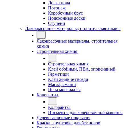
Доска пола
Погонаж
Коробочный брус
Подоконные доски
Ступени
Лакокрасочные материалы, строительная химия
Лакокрасочные материалы, строительная
химия
Строительная химия
Строительная химия
Клей обойный, ПВА, эпоксидный
Герметики
Клей жидкие гвозди
Масла, смазки
Пена монтажная
Колоранты
Колоранты
Пигменты для колеровочной машины
Деревозащитные покрытия
Краска, грунтовка для бет.полов
Грунт-эмаль