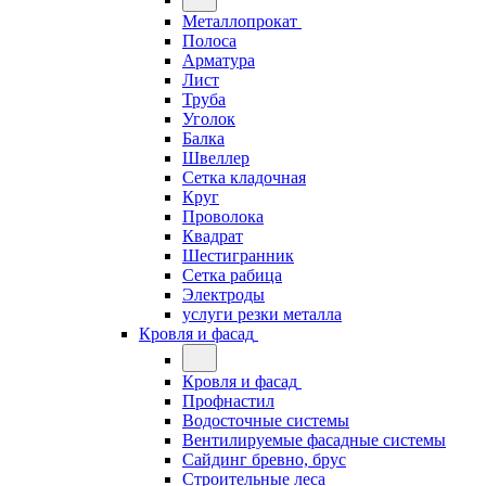
Металлопрокат
Полоса
Арматура
Лист
Труба
Уголок
Балка
Швеллер
Сетка кладочная
Круг
Проволока
Квадрат
Шестигранник
Сетка рабица
Электроды
услуги резки металла
Кровля и фасад
Кровля и фасад
Профнастил
Водосточные системы
Вентилируемые фасадные системы
Сайдинг бревно, брус
Строительные леса