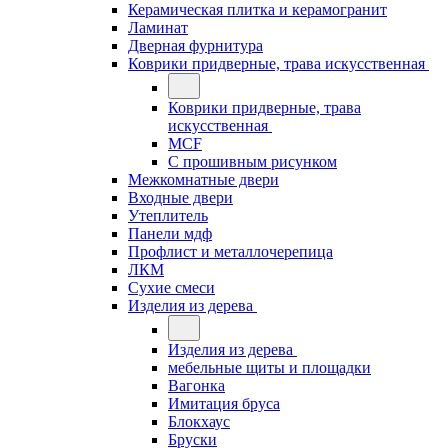
Керамическая плитка и керамогранит
Ламинат
Дверная фурнитура
Коврики придверные, трава искусственная
Коврики придверные, трава
искусственная
MCF
С прошивным рисунком
Межкомнатные двери
Входные двери
Утеплитель
Панели мдф
Профлист и металлочерепица
ЛКМ
Сухие смеси
Изделия из дерева
Изделия из дерева
мебельные щиты и площадки
Вагонка
Имитация бруса
Блокхаус
Бруски