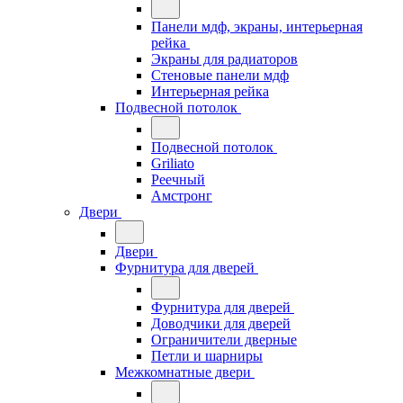
Панели мдф, экраны, интерьерная
рейка
Экраны для радиаторов
Стеновые панели мдф
Интерьерная рейка
Подвесной потолок
Подвесной потолок
Griliato
Реечный
Амстронг
Двери
Двери
Фурнитура для дверей
Фурнитура для дверей
Доводчики для дверей
Ограничители дверные
Петли и шарниры
Межкомнатные двери