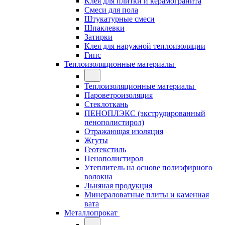
Клея для плитки и керамогранита
Смеси для пола
Штукатурные смеси
Шпаклевки
Затирки
Клея для наружной теплоизоляции
Гипс
Теплоизоляционные материалы
Теплоизоляционные материалы
Пароветроизоляция
Стеклоткань
ПЕНОПЛЭКС (экструдированный
пенополистирол)
Отражающая изоляция
Жгуты
Геотекстиль
Пенополистирол
Утеплитель на основе полиэфирного
волокна
Льняная продукция
Минераловатные плиты и каменная
вата
Металлопрокат