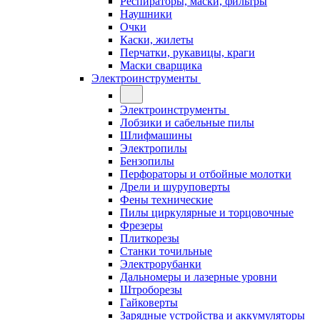
Респираторы, маски, фильтры
Наушники
Очки
Каски, жилеты
Перчатки, рукавицы, краги
Маски сварщика
Электроинструменты
Электроинструменты
Лобзики и сабельные пилы
Шлифмашины
Электропилы
Бензопилы
Перфораторы и отбойные молотки
Дрели и шуруповерты
Фены технические
Пилы циркулярные и торцовочные
Фрезеры
Плиткорезы
Станки точильные
Электрорубанки
Дальномеры и лазерные уровни
Штроборезы
Гайковерты
Зарядные устройства и аккумуляторы