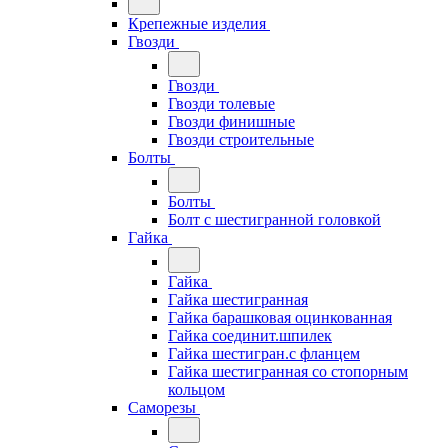
Крепежные изделия
Гвозди
Гвозди
Гвозди толевые
Гвозди финишные
Гвозди строительные
Болты
Болты
Болт с шестигранной головкой
Гайка
Гайка
Гайка шестигранная
Гайка барашковая оцинкованная
Гайка соединит.шпилек
Гайка шестигран.с фланцем
Гайка шестигранная со стопорным
кольцом
Саморезы