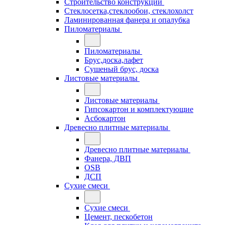
Строительство конструкций
Стеклосетка,стеклообои, стеклохолст
Ламинированная фанера и опалубка
Пиломатериалы
Пиломатериалы
Брус,доска,лафет
Сушеный брус, доска
Листовые материалы
Листовые материалы
Гипсокартон и комплектующие
Асбокартон
Древесно плитные материалы
Древесно плитные материалы
Фанера, ДВП
OSB
ДСП
Сухие смеси
Сухие смеси
Цемент, пескобетон