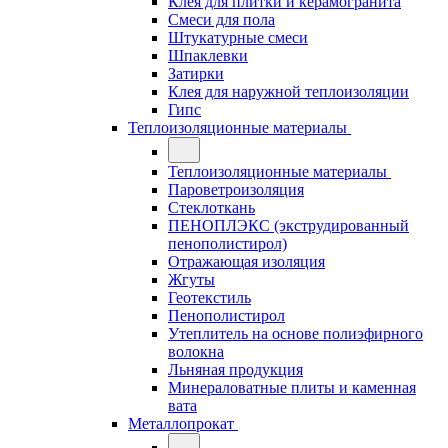
Клея для плитки и керамогранита
Смеси для пола
Штукатурные смеси
Шпаклевки
Затирки
Клея для наружной теплоизоляции
Гипс
Теплоизоляционные материалы
Теплоизоляционные материалы
Пароветроизоляция
Стеклоткань
ПЕНОПЛЭКС (экструдированный
пенополистирол)
Отражающая изоляция
Жгуты
Геотекстиль
Пенополистирол
Утеплитель на основе полиэфирного
волокна
Льняная продукция
Минераловатные плиты и каменная
вата
Металлопрокат