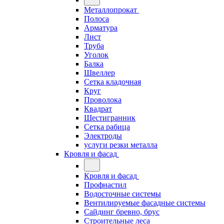
Металлопрокат
Полоса
Арматура
Лист
Труба
Уголок
Балка
Швеллер
Сетка кладочная
Круг
Проволока
Квадрат
Шестигранник
Сетка рабица
Электроды
услуги резки металла
Кровля и фасад
Кровля и фасад
Профнастил
Водосточные системы
Вентилируемые фасадные системы
Сайдинг бревно, брус
Строительные леса