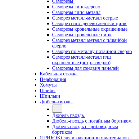
Саморезы
Саморезы гипс-дерево
Саморезы гипс-металл
Саморез металл-металл острые
Саморез гипс-дерево желтый цинк
Саморезы кровельные окрашенные
Саморезы кровельные цинк
Саморез металл-металл с п/шайбой
сверло
Саморез по металлу потайной сверло
Саморез металл-металл п/ш
окрашенные (остр., сверло)
Саморезы для сэндвич панелей
Кабельная стяжка
Перфорация
Хомуты
Шайбы
Шпильки
Дюбель-гвоздь
Дюбель-гвоздь
Дюбель-гвоздь с потайным бортиком
Дюбель-гвоздь с грибовидным
бортиком
(ГРИБОК) для изоляционных материалов