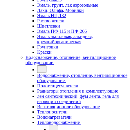
Эмаль, грунт, лак аэрозольные
Лаки, Олифа, Морилки
Эмаль НЦ-132
Растворители
Шпатлевки
Эмаль ПФ-115 и ПФ-266
Эмаль акриловая, алкидная,
кремнийорганическая
Грунтовки
Краски
Водоснабжение, отопление, вентиляционное
оборудование
Водоснабжение, отопление, вентиляционное
оборудование
Полотенцесушители
Радиаторы отопления и комплектующие
лен сантехнический, фум лента, гель для
изоляции соединений
Вентиляционное оборудование
Теплоносители
Водонагреватели
Тепловодоснабжение