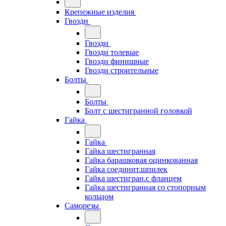
Крепежные изделия
Гвозди
Гвозди
Гвозди толевые
Гвозди финишные
Гвозди строительные
Болты
Болты
Болт с шестигранной головкой
Гайка
Гайка
Гайка шестигранная
Гайка барашковая оцинкованная
Гайка соединит.шпилек
Гайка шестигран.с фланцем
Гайка шестигранная со стопорным
кольцом
Саморезы