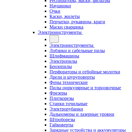
Респираторы, маски, фильтры
Наушники
Очки
Каски, жилеты
Перчатки, рукавицы, краги
Маски сварщика
Электроинструменты
Электроинструменты
Лобзики и сабельные пилы
Шлифмашины
Электропилы
Бензопилы
Перфораторы и отбойные молотки
Дрели и шуруповерты
Фены технические
Пилы циркулярные и торцовочные
Фрезеры
Плиткорезы
Станки точильные
Электрорубанки
Дальномеры и лазерные уровни
Штроборезы
Гайковерты
Зарядные устройства и аккумуляторы