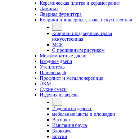
Керамическая плитка и керамогранит
Ламинат
Дверная фурнитура
Коврики придверные, трава искусственная
Коврики придверные, трава
искусственная
MCF
С прошивным рисунком
Межкомнатные двери
Входные двери
Утеплитель
Панели мдф
Профлист и металлочерепица
ЛКМ
Сухие смеси
Изделия из дерева
Изделия из дерева
мебельные щиты и площадки
Вагонка
Имитация бруса
Блокхаус
Бруски