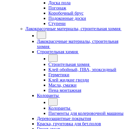
Доска пола
Погонаж
Коробочный брус
Подоконные доски
Ступени
Лакокрасочные материалы, строительная химия
Лакокрасочные материалы, строительная
химия
Строительная химия
Строительная химия
Клей обойный, ПВА, эпоксидный
Герметики
Клей жидкие гвозди
Масла, смазки
Пена монтажная
Колоранты
Колоранты
Пигменты для колеровочной машины
Деревозащитные покрытия
Краска, грунтовка для бет.полов
Грунт-эмаль