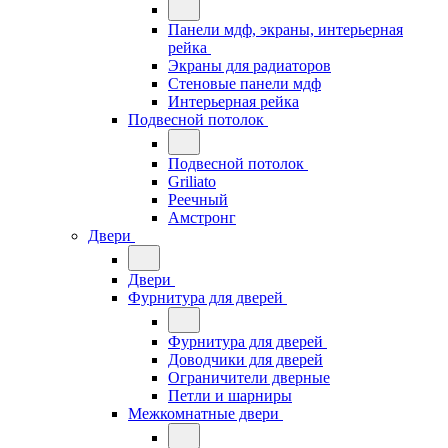
Панели мдф, экраны, интерьерная
рейка
Экраны для радиаторов
Стеновые панели мдф
Интерьерная рейка
Подвесной потолок
Подвесной потолок
Griliato
Реечный
Амстронг
Двери
Двери
Фурнитура для дверей
Фурнитура для дверей
Доводчики для дверей
Ограничители дверные
Петли и шарниры
Межкомнатные двери