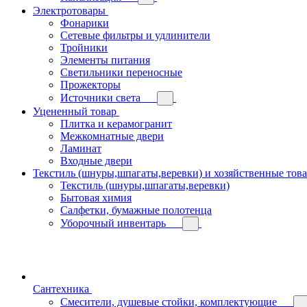
Электротовары
Фонарики
Сетевые фильтры и удлинители
Тройники
Элементы питания
Светильники переносные
Прожекторы
Источники света
Уцененный товар
Плитка и керамогранит
Межкомнатные двери
Ламинат
Входные двери
Текстиль (шнуры,шпагаты,веревки) и хозяйственные тов
Текстиль (шнуры,шпагаты,веревки)
Бытовая химия
Салфетки, бумажные полотенца
Уборочный инвентарь
Сантехника
Смесители, душевые стойки, комплектующие