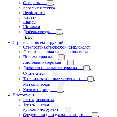
Саморезы
Кабельная стяжка
Перфорация
Хомуты
Шайбы
Шпильки
Дюбель-гвоздь
Еще
Строительство конструкций
Стеклосетка,стеклообои, стеклохолст
Ламинированная фанера и опалубка
Пиломатериалы
Листовые материалы
Древесно плитные материалы
Сухие смеси
Теплоизоляционные материалы
Металлопрокат
Кровля и фасад
Инструмент
Ленты, изоленты
Тенты, пленка
Ручной инструмент
Средства индивидуальной защиты