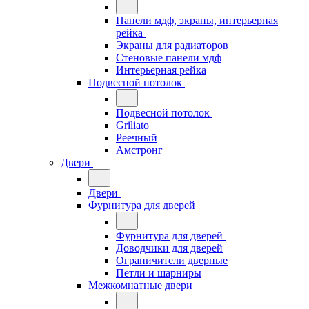
Панели мдф, экраны, интерьерная
рейка
Экраны для радиаторов
Стеновые панели мдф
Интерьерная рейка
Подвесной потолок
Подвесной потолок
Griliato
Реечный
Амстронг
Двери
Двери
Фурнитура для дверей
Фурнитура для дверей
Доводчики для дверей
Ограничители дверные
Петли и шарниры
Межкомнатные двери