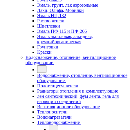
Эмаль, грунт, лак аэрозольные
Лаки, Олифа, Морилки
Эмаль НЦ-132
Растворители
Шпатлевки
Эмаль ПФ-115 и ПФ-266
Эмаль акриловая, алкидная,
кремнийорганическая
Грунтовки
Краски
Водоснабжение, отопление, вентиляционное
оборудование
Водоснабжение, отопление, вентиляционное
оборудование
Полотенцесушители
Радиаторы отопления и комплектующие
лен сантехнический, фум лента, гель для
изоляции соединений
Вентиляционное оборудование
Теплоносители
Водонагреватели
Тепловодоснабжение