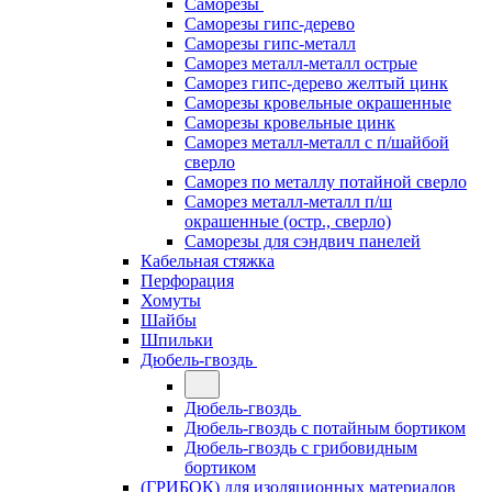
Саморезы
Саморезы гипс-дерево
Саморезы гипс-металл
Саморез металл-металл острые
Саморез гипс-дерево желтый цинк
Саморезы кровельные окрашенные
Саморезы кровельные цинк
Саморез металл-металл с п/шайбой
сверло
Саморез по металлу потайной сверло
Саморез металл-металл п/ш
окрашенные (остр., сверло)
Саморезы для сэндвич панелей
Кабельная стяжка
Перфорация
Хомуты
Шайбы
Шпильки
Дюбель-гвоздь
Дюбель-гвоздь
Дюбель-гвоздь с потайным бортиком
Дюбель-гвоздь с грибовидным
бортиком
(ГРИБОК) для изоляционных материалов