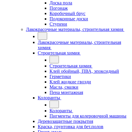
Доска пола
Погонаж
Коробочный брус
Подоконные доски
Ступени
Лакокрасочные материалы, строительная химия
Лакокрасочные материалы, строительная
химия
Строительная химия
Строительная химия
Клей обойный, ПВА, эпоксидный
Герметики
Клей жидкие гвозди
Масла, смазки
Пена монтажная
Колоранты
Колоранты
Пигменты для колеровочной машины
Деревозащитные покрытия
Краска, грунтовка для бет.полов
Грунт-эмаль