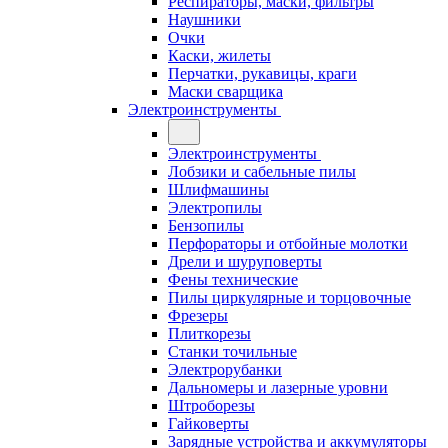
Респираторы, маски, фильтры
Наушники
Очки
Каски, жилеты
Перчатки, рукавицы, краги
Маски сварщика
Электроинструменты
Электроинструменты
Лобзики и сабельные пилы
Шлифмашины
Электропилы
Бензопилы
Перфораторы и отбойные молотки
Дрели и шуруповерты
Фены технические
Пилы циркулярные и торцовочные
Фрезеры
Плиткорезы
Станки точильные
Электрорубанки
Дальномеры и лазерные уровни
Штроборезы
Гайковерты
Зарядные устройства и аккумуляторы