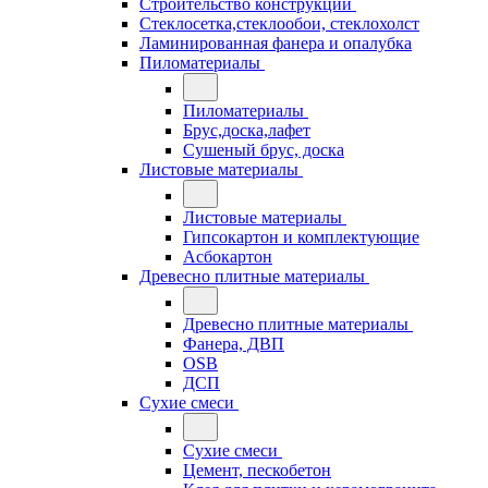
Строительство конструкций
Стеклосетка,стеклообои, стеклохолст
Ламинированная фанера и опалубка
Пиломатериалы
Пиломатериалы
Брус,доска,лафет
Сушеный брус, доска
Листовые материалы
Листовые материалы
Гипсокартон и комплектующие
Асбокартон
Древесно плитные материалы
Древесно плитные материалы
Фанера, ДВП
OSB
ДСП
Сухие смеси
Сухие смеси
Цемент, пескобетон