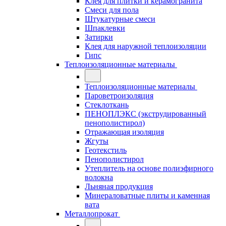
Клея для плитки и керамогранита
Смеси для пола
Штукатурные смеси
Шпаклевки
Затирки
Клея для наружной теплоизоляции
Гипс
Теплоизоляционные материалы
Теплоизоляционные материалы
Пароветроизоляция
Стеклоткань
ПЕНОПЛЭКС (экструдированный
пенополистирол)
Отражающая изоляция
Жгуты
Геотекстиль
Пенополистирол
Утеплитель на основе полиэфирного
волокна
Льняная продукция
Минераловатные плиты и каменная
вата
Металлопрокат