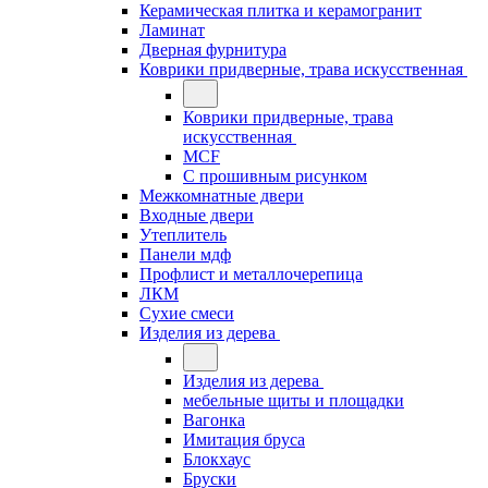
Керамическая плитка и керамогранит
Ламинат
Дверная фурнитура
Коврики придверные, трава искусственная
Коврики придверные, трава
искусственная
MCF
С прошивным рисунком
Межкомнатные двери
Входные двери
Утеплитель
Панели мдф
Профлист и металлочерепица
ЛКМ
Сухие смеси
Изделия из дерева
Изделия из дерева
мебельные щиты и площадки
Вагонка
Имитация бруса
Блокхаус
Бруски