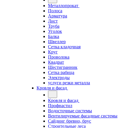
Металлопрокат
Полоса
Арматура
Лист
Труба
Уголок
Балка
Швеллер
Сетка кладочная
Круг
Проволока
Квадрат
Шестигранник
Сетка рабица
Электроды
услуги резки металла
Кровля и фасад
Кровля и фасад
Профнастил
Водосточные системы
Вентилируемые фасадные системы
Сайдинг бревно, брус
Строительные леса