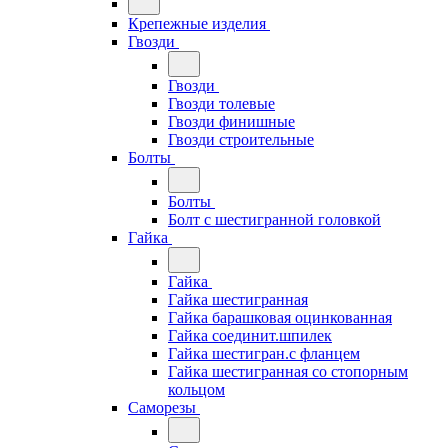
Крепежные изделия
Гвозди
Гвозди
Гвозди толевые
Гвозди финишные
Гвозди строительные
Болты
Болты
Болт с шестигранной головкой
Гайка
Гайка
Гайка шестигранная
Гайка барашковая оцинкованная
Гайка соединит.шпилек
Гайка шестигран.с фланцем
Гайка шестигранная со стопорным
кольцом
Саморезы