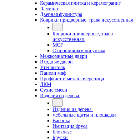
Керамическая плитка и керамогранит
Ламинат
Дверная фурнитура
Коврики придверные, трава искусственная
Коврики придверные, трава
искусственная
MCF
С прошивным рисунком
Межкомнатные двери
Входные двери
Утеплитель
Панели мдф
Профлист и металлочерепица
ЛКМ
Сухие смеси
Изделия из дерева
Изделия из дерева
мебельные щиты и площадки
Вагонка
Имитация бруса
Блокхаус
Бруски