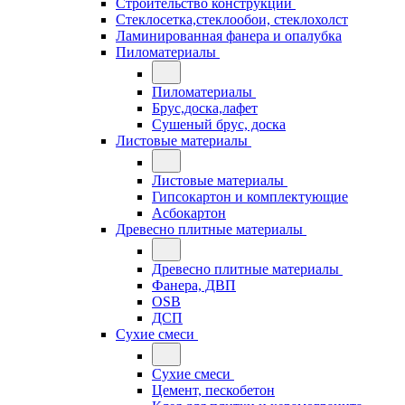
Строительство конструкций
Стеклосетка,стеклообои, стеклохолст
Ламинированная фанера и опалубка
Пиломатериалы
Пиломатериалы
Брус,доска,лафет
Сушеный брус, доска
Листовые материалы
Листовые материалы
Гипсокартон и комплектующие
Асбокартон
Древесно плитные материалы
Древесно плитные материалы
Фанера, ДВП
OSB
ДСП
Сухие смеси
Сухие смеси
Цемент, пескобетон