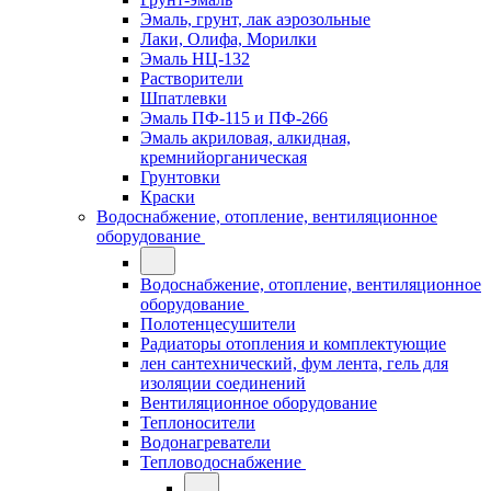
Эмаль, грунт, лак аэрозольные
Лаки, Олифа, Морилки
Эмаль НЦ-132
Растворители
Шпатлевки
Эмаль ПФ-115 и ПФ-266
Эмаль акриловая, алкидная,
кремнийорганическая
Грунтовки
Краски
Водоснабжение, отопление, вентиляционное
оборудование
Водоснабжение, отопление, вентиляционное
оборудование
Полотенцесушители
Радиаторы отопления и комплектующие
лен сантехнический, фум лента, гель для
изоляции соединений
Вентиляционное оборудование
Теплоносители
Водонагреватели
Тепловодоснабжение