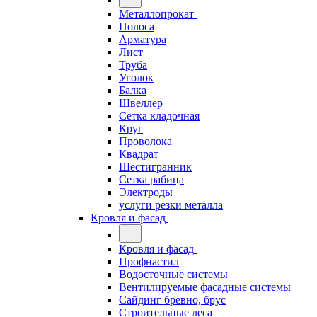
Металлопрокат
Полоса
Арматура
Лист
Труба
Уголок
Балка
Швеллер
Сетка кладочная
Круг
Проволока
Квадрат
Шестигранник
Сетка рабица
Электроды
услуги резки металла
Кровля и фасад
Кровля и фасад
Профнастил
Водосточные системы
Вентилируемые фасадные системы
Сайдинг бревно, брус
Строительные леса