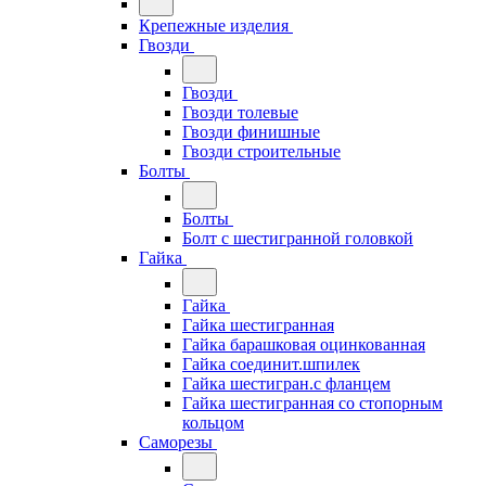
Крепежные изделия
Гвозди
Гвозди
Гвозди толевые
Гвозди финишные
Гвозди строительные
Болты
Болты
Болт с шестигранной головкой
Гайка
Гайка
Гайка шестигранная
Гайка барашковая оцинкованная
Гайка соединит.шпилек
Гайка шестигран.с фланцем
Гайка шестигранная со стопорным
кольцом
Саморезы