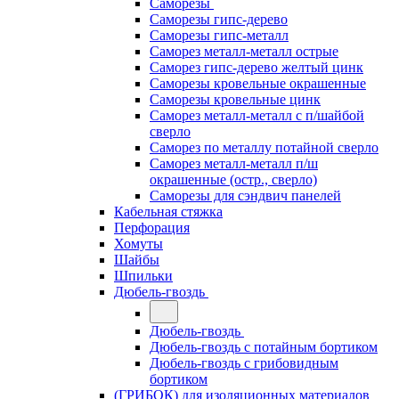
Саморезы
Саморезы гипс-дерево
Саморезы гипс-металл
Саморез металл-металл острые
Саморез гипс-дерево желтый цинк
Саморезы кровельные окрашенные
Саморезы кровельные цинк
Саморез металл-металл с п/шайбой
сверло
Саморез по металлу потайной сверло
Саморез металл-металл п/ш
окрашенные (остр., сверло)
Саморезы для сэндвич панелей
Кабельная стяжка
Перфорация
Хомуты
Шайбы
Шпильки
Дюбель-гвоздь
Дюбель-гвоздь
Дюбель-гвоздь с потайным бортиком
Дюбель-гвоздь с грибовидным
бортиком
(ГРИБОК) для изоляционных материалов