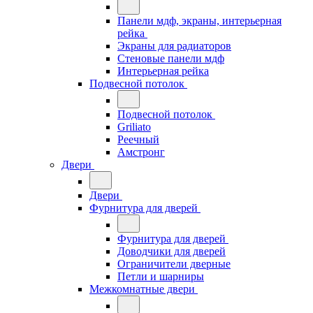
Панели мдф, экраны, интерьерная
рейка
Экраны для радиаторов
Стеновые панели мдф
Интерьерная рейка
Подвесной потолок
Подвесной потолок
Griliato
Реечный
Амстронг
Двери
Двери
Фурнитура для дверей
Фурнитура для дверей
Доводчики для дверей
Ограничители дверные
Петли и шарниры
Межкомнатные двери