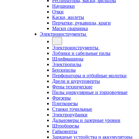
Респираторы, маски, фильтры
Наушники
Очки
Каски, жилеты
Перчатки, рукавицы, краги
Маски сварщика
Электроинструменты
Электроинструменты
Лобзики и сабельные пилы
Шлифмашины
Электропилы
Бензопилы
Перфораторы и отбойные молотки
Дрели и шуруповерты
Фены технические
Пилы циркулярные и торцовочные
Фрезеры
Плиткорезы
Станки точильные
Электрорубанки
Дальномеры и лазерные уровни
Штроборезы
Гайковерты
Зарядные устройства и аккумуляторы