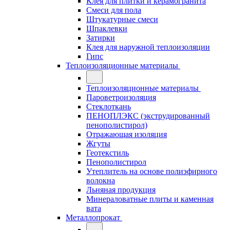
Клея для плитки и керамогранита
Смеси для пола
Штукатурные смеси
Шпаклевки
Затирки
Клея для наружной теплоизоляции
Гипс
Теплоизоляционные материалы
Теплоизоляционные материалы
Пароветроизоляция
Стеклоткань
ПЕНОПЛЭКС (экструдированный
пенополистирол)
Отражающая изоляция
Жгуты
Геотекстиль
Пенополистирол
Утеплитель на основе полиэфирного
волокна
Льняная продукция
Минераловатные плиты и каменная
вата
Металлопрокат