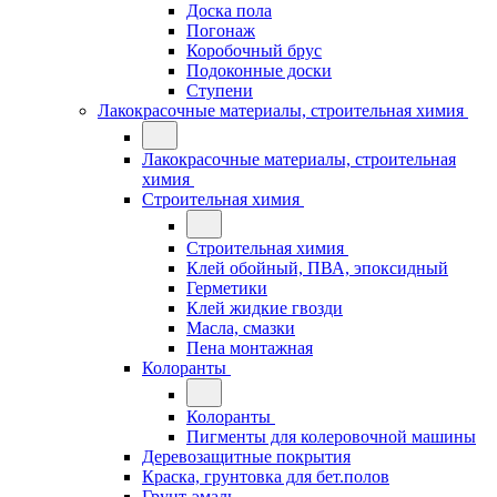
Доска пола
Погонаж
Коробочный брус
Подоконные доски
Ступени
Лакокрасочные материалы, строительная химия
Лакокрасочные материалы, строительная
химия
Строительная химия
Строительная химия
Клей обойный, ПВА, эпоксидный
Герметики
Клей жидкие гвозди
Масла, смазки
Пена монтажная
Колоранты
Колоранты
Пигменты для колеровочной машины
Деревозащитные покрытия
Краска, грунтовка для бет.полов
Грунт-эмаль